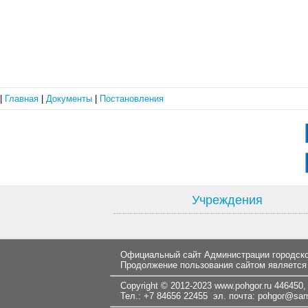
|
Главная
|
Документы
|
Постановления
Учреждения
Официальный сайт Администрации городског
Продолжение пользования сайтом является
Copyright © 2012-2023
www.pohgor.ru
446450, 
Тел.: +7 84656 22455 эл. почта:
pohgor@samt