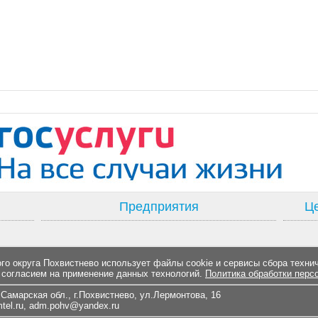
Предприятия
Це
о округа Похвистнево использует файлы cookie и сервисы сбора техни
 согласием на применение данных технологий.
Политика обработки перс
Самарская обл., г.Похвистнево, ул.Лермонтова, 16
el.ru
,
adm.pohv@yandex.ru