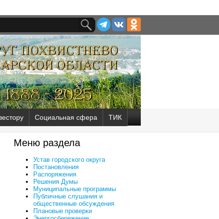
вестору
Социальная сфера
ТИК
Меню раздела
Устав городского округа
Постановления
Распоряжения
Решения Думы
Муниципальные программы
Публичные слушания и
общественные обсуждения
Плановые проверки
Энергосбережение