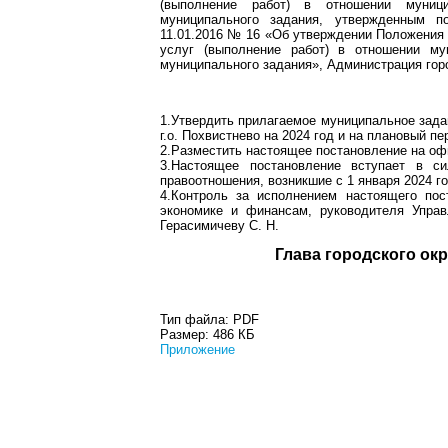
(выполнение работ) в отношении муниц
муниципального задания, утвержденным п
11.01.2016 № 16 «Об утверждении Положения
услуг (выполнение работ) в отношении м
муниципального задания», Администрация гор
1.Утвердить прилагаемое муниципальное зада
г.о. Похвистнево на 2024 год и на плановый пе
2.Разместить настоящее постановление на оф
3.Настоящее постановление вступает в с
правоотношения, возникшие с 1 января 2024 го
4.Контроль за исполнением настоящего пос
экономике и финансам, руководителя Управ
Герасимичеву С. Н.
Глава город
Тип файла:
PDF
Размер:
486 КБ
Приложение