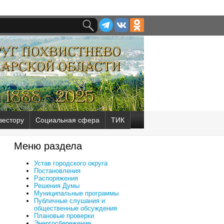
вестору
Социальная сфера
ТИК
Меню раздела
Устав городского округа
Постановления
Распоряжения
Решения Думы
Муниципальные программы
Публичные слушания и
общественные обсуждения
Плановые проверки
Энергосбережение