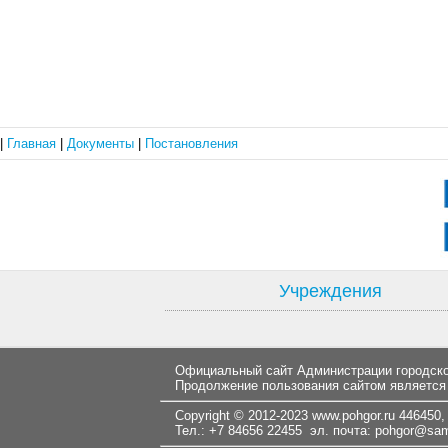
|
Главная
|
Документы
|
Постановления
Учреждения
Официальный сайт Администрации городског
Продолжение пользования сайтом является
Copyright © 2012-2023
www.pohgor.ru
446450, 
Тел.: +7 84656 22455 эл. почта:
pohgor@samt