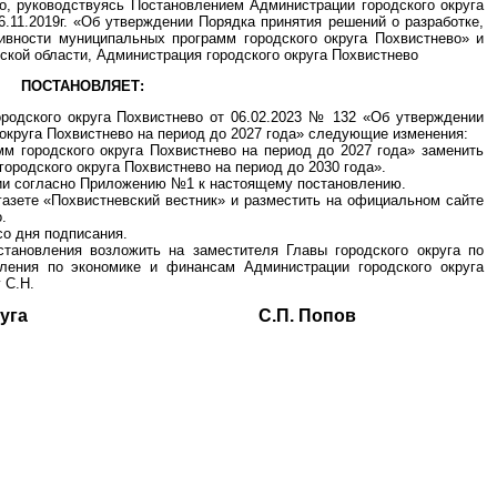
о, руководствуясь Постановлением Администрации городского округа
.11.2019г. «Об утверждении Порядка принятия решений о разработке,
ивности муниципальных программ городского округа Похвистнево» и
ской области, Администрация городского округа Похвистнево
ПОСТАНОВЛЯЕТ:
ородского округа Похвистнево от 06.02.2023 № 132 «Об утверждении
округа Похвистнево на период до 2027 года» следующие изменения:
м городского округа Похвистнево на период до 2027 года» заменить
родского округа Похвистнево на период до 2030 года».
ции согласно Приложению №1 к настоящему постановлению.
газете «Похвистневский вестник» и разместить на официальном сайте
.
со дня подписания.
становления возложить на заместителя Главы городского округа по
ления по экономике и финансам Администрации городского округа
 С.Н.
ского округа С.П. Попов