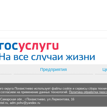
Предприятия
Це
о округа Похвистнево использует файлы cookie и сервисы сбора техни
 согласием на применение данных технологий.
Политика обработки перс
Самарская обл., г.Похвистнево, ул.Лермонтова, 16
el.ru
,
adm.pohv@yandex.ru