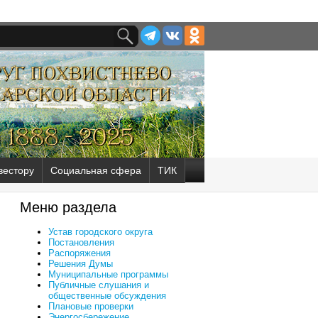
вестору
Социальная сфера
ТИК
Меню раздела
Устав городского округа
Постановления
Распоряжения
Решения Думы
Муниципальные программы
Публичные слушания и
общественные обсуждения
Плановые проверки
Энергосбережение