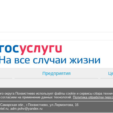
Предприятия
Це
о округа Похвистнево использует файлы cookie и сервисы сбора техни
 согласием на применение данных технологий.
Политика обработки перс
Самарская обл., г.Похвистнево, ул.Лермонтова, 16
el.ru
,
adm.pohv@yandex.ru