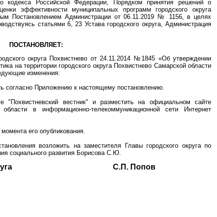
го кодекса Российской Федерации, Порядком принятия решений о
оценки эффективности муниципальных программ городского округа
ным Постановлением Администрации от 06.11.2019 № 1156, в целях
водствуясь статьями 6, 23 Устава городского округа, Администрация
ПОСТАНОВЛЯЕТ:
родского округа Похвистнево от 24.11.2014 №1845 «Об утверждении
ка на территории городского округа Похвистнево Самарской области
ледующие изменения:
ть согласно Приложению к настоящему постановлению.
те "Похвистневский вестник" и разместить на официальном сайте
й области в информационно-телекоммуникационной сети Интернет
 момента его опубликования.
становления возложить на заместителя Главы городского округа по
ия социального развития Борисова С.Ю.
ского округа С.П. Попов