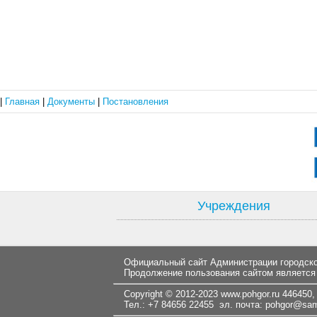
|
Главная
|
Документы
|
Постановления
Учреждения
Официальный сайт Администрации городског
Продолжение пользования сайтом является
Copyright © 2012-2023
www.pohgor.ru
446450, 
Тел.: +7 84656 22455 эл. почта:
pohgor@samt