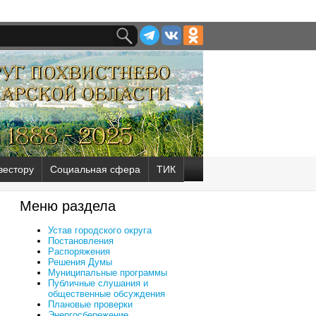
вестору
Социальная сфера
ТИК
Меню раздела
Устав городского округа
Постановления
Распоряжения
Решения Думы
Муниципальные программы
Публичные слушания и
общественные обсуждения
Плановые проверки
Энергосбережение