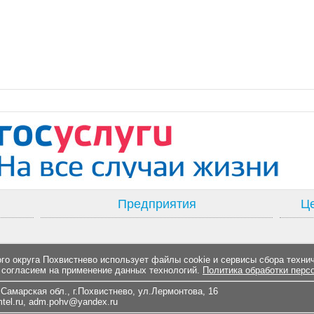
Предприятия
Це
о округа Похвистнево использует файлы cookie и сервисы сбора техни
 согласием на применение данных технологий.
Политика обработки перс
Самарская обл., г.Похвистнево, ул.Лермонтова, 16
el.ru
,
adm.pohv@yandex.ru