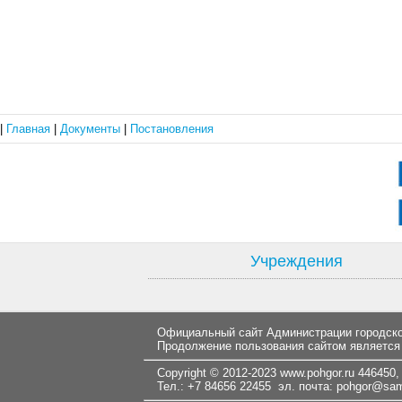
|
Главная
|
Документы
|
Постановления
Учреждения
Официальный сайт Администрации городског
Продолжение пользования сайтом является
Copyright © 2012-2023
www.pohgor.ru
446450, 
Тел.: +7 84656 22455 эл. почта:
pohgor@samt