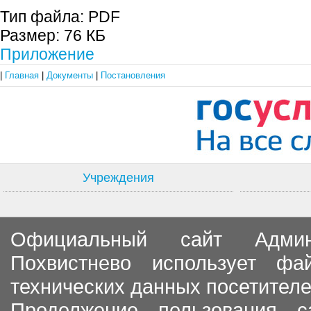
Тип файла:
PDF
Размер:
76 КБ
Приложение
|
Главная
|
Документы
|
Постановления
Учреждения
Официальный сайт Админи
Похвистнево использует ф
технических данных посетителе
Продолжение пользования с