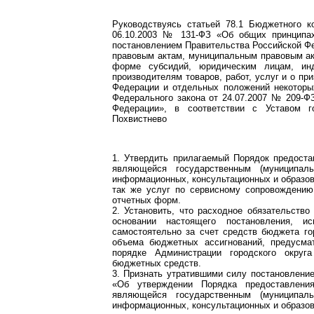
Руководствуясь статьей 78.1 Бюджетного к
06.10.2003 № 131-ФЗ «Об общих принципах
постановлением Правительства Российской Фе
правовым актам, муниципальным правовым ак
форме субсидий, юридическим лицам, ин
производителям товаров, работ, услуг и о п
Федерации и отдельных положений некоторы
Федерального закона от 24.07.2007 № 209-Ф
Федерации», в соответствии с Уставом го
Похвистнево
1. Утвердить прилагаемый Порядок предоста
являющейся государственным (муниципал
информационных, консультационных и образов
так же услуг по сервисному сопровождению
отчетных форм.
2. Установить, что расходное обязательство
основании настоящего постановления, и
самостоятельно за счет средств бюджета го
объема бюджетных ассигнований, предусма
порядке Администрации городского округ
бюджетных средств.
3. Признать утратившими силу постановление
«Об утверждении Порядка предоставления
являющейся государственным (муниципал
информационных, консультационных и образов