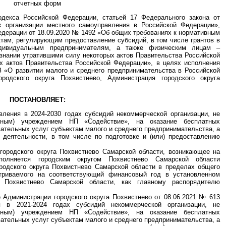
отчетных форм
одекса Российской Федерации, статьей 17 Федерального закона от
 организации местного самоуправления в Российской Федерации»,
дерации от 18.09.2020 № 1492 «Об общих требованиях к нормативным
там, регулирующим предоставление субсидий, в том числе грантов в
дивидуальным предпринимателям, а также физическим лицам –
ризнании утратившими силу некоторых актов Правительства Российской
х актов Правительства Российской Федерации», в целях исполнения
З «О развитии малого и среднего предпринимательства в Российской
родского округа Похвистнево, Администрация городского округа
ПОСТАНОВЛЯЕТ:
вления в 2024-2030 годах субсидий некоммерческой организации, не
ьным) учреждением НП «Содействие», на оказание бесплатных
ательных услуг субъектам малого и среднего предпринимательства, а
 деятельности, в том числе по подготовке и (или) предоставлению
 городского округа Похвистнево Самарской области, возникающее на
сполняется городским округом Похвистнево Самарской области
родского округа Похвистнево Самарской области в пределах общего
триваемого на соответствующий финансовый год в установленном
а Похвистнево Самарской области, как главному распорядителю
 Администрации городского округа Похвистнево от 08.06.2021 № 613
 в 2021-2024 годах субсидий некоммерческой организации, не
ьным) учреждением НП «Содействие», на оказание бесплатных
ательных услуг субъектам малого и среднего предпринимательства, а