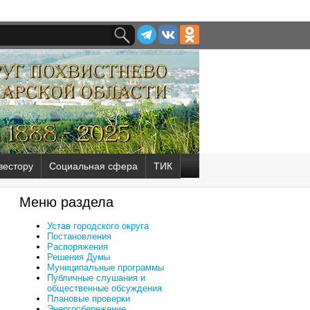
вестору
Социальная сфера
ТИК
Меню раздела
Устав городского округа
Постановления
Распоряжения
Решения Думы
Муниципальные программы
Публичные слушания и
общественные обсуждения
Плановые проверки
Энергосбережение