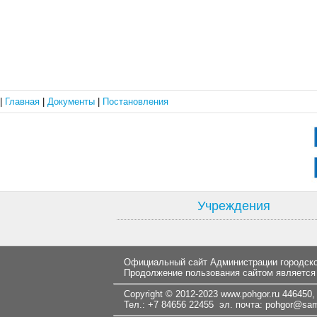
|
Главная
|
Документы
|
Постановления
Учреждения
Официальный сайт Администрации городског
Продолжение пользования сайтом является
Copyright © 2012-2023
www.pohgor.ru
446450, 
Тел.: +7 84656 22455 эл. почта:
pohgor@samt