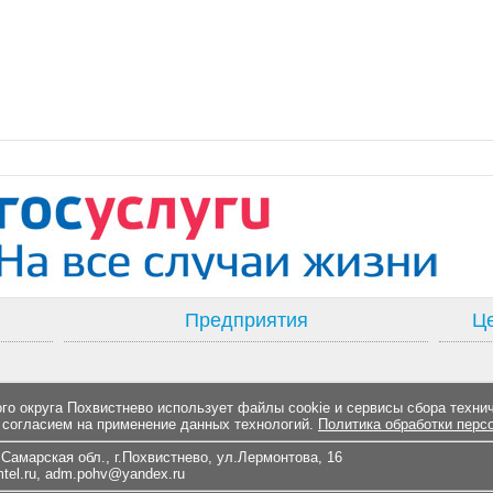
Предприятия
Це
о округа Похвистнево использует файлы cookie и сервисы сбора техни
 согласием на применение данных технологий.
Политика обработки перс
Самарская обл., г.Похвистнево, ул.Лермонтова, 16
el.ru
,
adm.pohv@yandex.ru