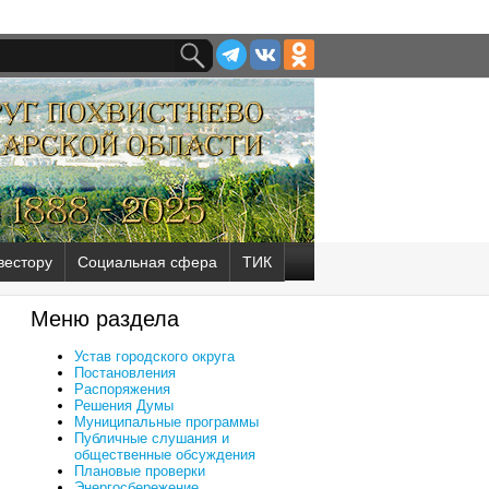
вестору
Социальная сфера
ТИК
Меню раздела
Устав городского округа
Постановления
Распоряжения
Решения Думы
Муниципальные программы
Публичные слушания и
общественные обсуждения
Плановые проверки
Энергосбережение