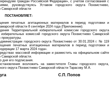
ферендуме граждан Российской Федерации», с учетом согласования с
иями, руководствуясь Уставом городского округа Похвистнево,
о Самарской области
ПОСТАНОВЛЯЕТ:
щения печатных агитационных материалов в период подготовки и
марской области 8 сентября 2024 года (Приложение).
дения Территориальной избирательной комиссии городского округа
 избирательных комиссий городского округа Похвистнево Самарской
в прокуратуры.
дминистрации городского округа Похвистнево от 30.01.2024 г. № 119
щения печатных агитационных материалов в период подготовки и
едерации 17 марта 2024 года».
средствах массовой информации и разместить на официальном сайте
о Самарской области.
о дня его подписания.
становления возложить на заместителя Главы городского округа,
кого округа Похвистнево Самарской области Тарасову М.А.
ского округа С.П. Попов