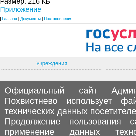
Размер:
216 КБ
Приложение
|
Главная
|
Документы
|
Постановления
Учреждения
Официальный сайт Админи
Похвистнево использует ф
технических данных посетителе
Продолжение пользования с
применение данных тех