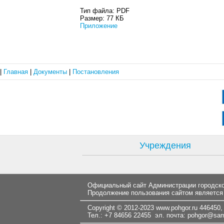
Тип файла:
PDF
Размер:
77 КБ
Приложение
|
Главная
|
Документы
|
Постановления
Учреждения
Официальный сайт Администрации городског
Продолжение пользования сайтом является
Copyright © 2012-2023
www.pohgor.ru
446450, 
Тел.: +7 84656 22455 эл. почта:
pohgor@samt