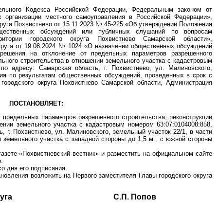
тельного Кодекса Российской Федерации, Федеральным законом от
 организации местного самоуправления в Российской Федерации»,
руга Похвистнево от 15.11.2023 № 45-225 «Об утверждении Положения
бщественных обсуждений или публичных слушаний по вопросам
ритории городского округа Похвистнево Самарской области»,
круга от 19.08.2024 № 1024 «О назначении общественных обсуждений
зрешения на отклонение от предельных параметров разрешенного
ального строительства в отношении земельного участка с кадастровым
 по адресу: Самарская область, г. Похвистнево, ул. Малиновского,
ния по результатам общественных обсуждений, проведенных в срок с
а городского округа Похвистнево Самарской области, Администрация
ПОСТАНОВЛЯЕТ:
т предельных параметров разрешенного строительства, реконструкции
ении земельного участка с кадастровым номером 63:07:0104008:858,
, г. Похвистнево, ул. Малиновского, земельный участок 22/1, в части
 земельного участка с западной стороны до 1,5 м., с южной стороны
газете «Похвистневский вестник» и разместить на официальном сайте
.
со дня его подписания.
ановления возложить на Первого заместителя Главы городского округа
ского округа С.П. Попов