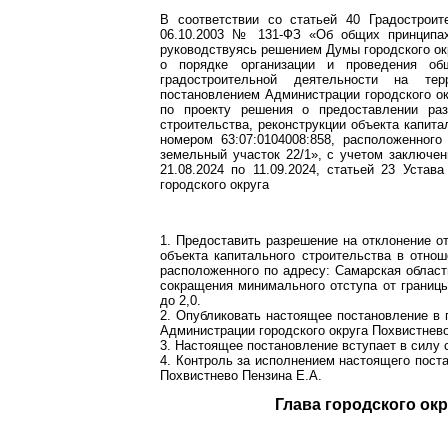
В соответствии со статьей 40 Градострои
06.10.2003 № 131-ФЗ «Об общих принципах
руководствуясь решением Думы городского ок
о порядке организации и проведения о
градостроительной деятельности на тер
постановлением Администрации городского о
по проекту решения о предоставлении ра
строительства, реконструкции объекта капит
номером 63:07:0104008:858, расположенного
земельный участок 22/1», с учетом заключе
21.08.2024 по 11.09.2024, статьей 23 Устав
городского округа
1. Предоставить разрешение на отклонение о
объекта капитального строительства в отнош
расположенного по адресу: Самарская область
сокращения минимального отступа от границы
до 2,0.
2. Опубликовать настоящее постановление в 
Администрации городского округа Похвистнево
3. Настоящее постановление вступает в силу 
4. Контроль за исполнением настоящего пост
Похвистнево Пензина Е.А.
Глава город