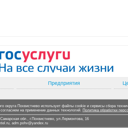
Предприятия
Це
о округа Похвистнево использует файлы cookie и сервисы сбора техни
 согласием на применение данных технологий.
Политика обработки перс
Самарская обл., г.Похвистнево, ул.Лермонтова, 16
el.ru
,
adm.pohv@yandex.ru