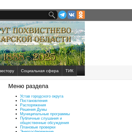
вестору
Социальная сфера
ТИК
Меню раздела
Устав городского округа
Постановления
Распоряжения
Решения Думы
Муниципальные программы
Публичные слушания и
общественные обсуждения
Плановые проверки
Энергосбережение