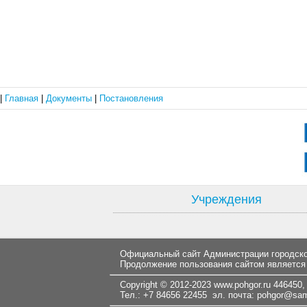
|
Главная
|
Документы
|
Постановления
Учреждения
Официальный сайт Администрации городског
Продолжение пользования сайтом является
Copyright © 2012-2023
www.pohgor.ru
446450, 
Тел.: +7 84656 22455 эл. почта:
pohgor@samt