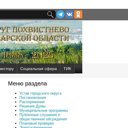
вестору
Социальная сфера
ТИК
Меню раздела
Устав городского округа
Постановления
Распоряжения
Решения Думы
Муниципальные программы
Публичные слушания и
общественные обсуждения
Плановые проверки
Энергосбережение