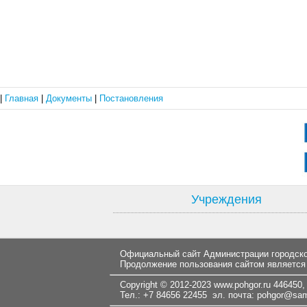
|
Главная
|
Документы
|
Постановления
Учреждения
Официальный сайт Администрации городског
Продолжение пользования сайтом является
Copyright © 2012-2023
www.pohgor.ru
446450, 
Тел.: +7 84656 22455 эл. почта:
pohgor@samt