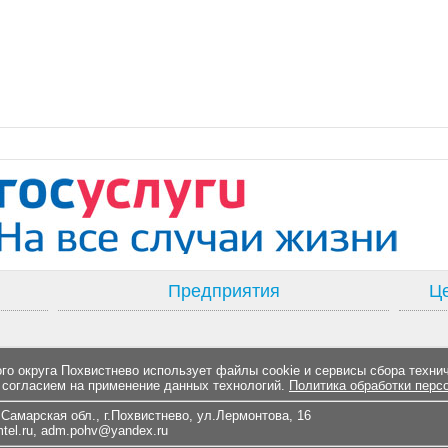
Предприятия
Це
о округа Похвистнево использует файлы cookie и сервисы сбора техни
 согласием на применение данных технологий.
Политика обработки перс
Самарская обл., г.Похвистнево, ул.Лермонтова, 16
el.ru
,
adm.pohv@yandex.ru