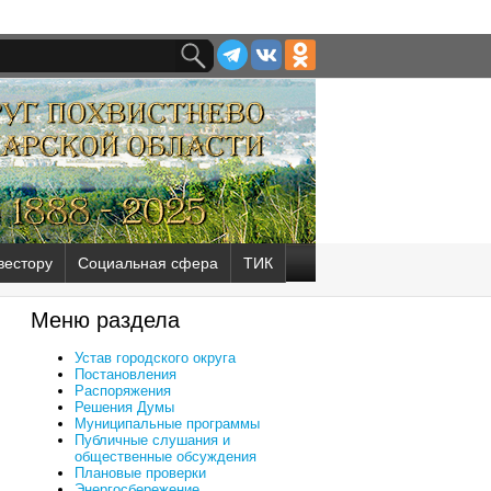
вестору
Социальная сфера
ТИК
Меню раздела
Устав городского округа
Постановления
Распоряжения
Решения Думы
Муниципальные программы
Публичные слушания и
общественные обсуждения
Плановые проверки
Энергосбережение