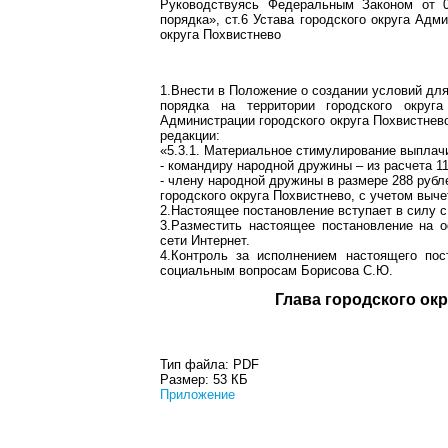
Руководствуясь Федеральным Законом от 
порядка», ст.6 Устава городского округа Адм
округа Похвистнево
1.Внести в Положение о создании условий дл
порядка на территории городского округ
Администрации городского округа Похвистнево
редакции:
«5.3.1. Материальное стимулирование выплач
- командиру народной дружины – из расчета 1
- члену народной дружины в размере 288 рубл
городского округа Похвистнево, с учетом выч
2.Настоящее постановление вступает в силу с 
3.Разместить настоящее постановление на 
сети Интернет.
4.Контроль за исполнением настоящего пос
социальным вопросам Борисова С.Ю.
Глава город
Тип файла:
PDF
Размер:
53 КБ
Приложение