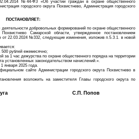
02.04.2014 №44-ФЗ «Об участии граждан в охране общественного
инистрация городского округа Похвистнево, Администрация городского
ПОСТАНОВЛЯЕТ:
я деятельности добровольных формирований по охране общественного
а Похвистнево Самарской области, утвержденное постановлением
 от 22.03.2024 №332, следующие изменения, изложив п.5.3.1. в новой
ивается:
1 500 рублей ежемесячно;
ей за 1 час дежурства по охране общественного порядка на территории
ета установленных законодательством начислений.».
1 января 2025 года.
официальном сайте Администрации городского округа Похвистнево в
тановления возложить на заместителя Главы городского округа по
ского округа С.П. Попов