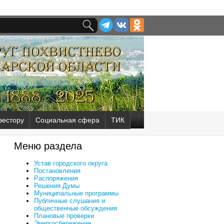
вестору
Социальная сфера
ТИК
Меню раздела
Устав городского округа
Постановления
Распоряжения
Решения Думы
Муниципальные программы
Публичные слушания и
общественные обсуждения
Плановые проверки
Энергосбережение