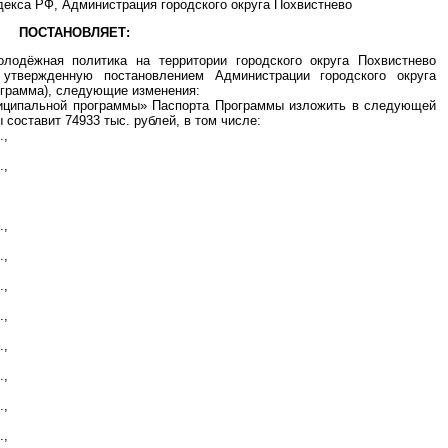
декса РФ, Администрация городского округа Похвистнево
ПОСТАНОВЛЯЕТ:
лодёжная политика на территории городского округа Похвистнево
 утвержденную постановлением Администрации городского округа
ограмма), следующие изменения:
ниципальной программы» Паспорта Программы изложить в следующей
оставит 74933 тыс. рублей, в том числе:
.,
.,
.,
.,
.,
.,
.,
.,
.,
.,