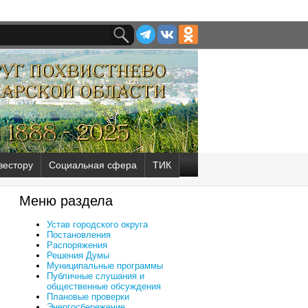
вестору
Социальная сфера
ТИК
Меню раздела
Устав городского округа
Постановления
Распоряжения
Решения Думы
Муниципальные программы
Публичные слушания и
общественные обсуждения
Плановые проверки
Энергосбережение