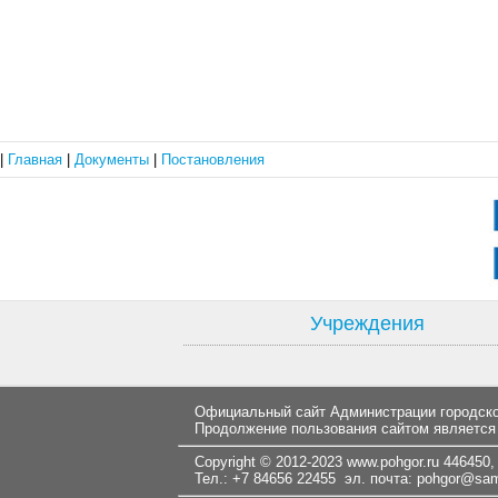
|
Главная
|
Документы
|
Постановления
Учреждения
Официальный сайт Администрации городског
Продолжение пользования сайтом является
Copyright © 2012-2023
www.pohgor.ru
446450, 
Тел.: +7 84656 22455 эл. почта:
pohgor@samt