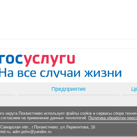
Предприятия
Це
о округа Похвистнево использует файлы cookie и сервисы сбора техни
 согласием на применение данных технологий.
Политика обработки перс
Самарская обл., г.Похвистнево, ул.Лермонтова, 16
el.ru
,
adm.pohv@yandex.ru