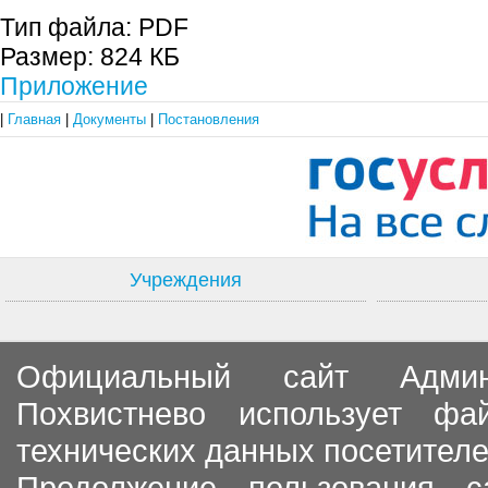
Тип файла:
PDF
Размер:
824 КБ
Приложение
|
Главная
|
Документы
|
Постановления
Учреждения
Официальный сайт Админи
Похвистнево использует ф
технических данных посетителе
Продолжение пользования с