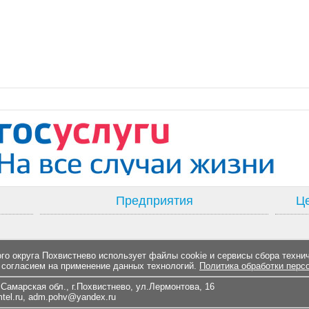
Предприятия
Це
о округа Похвистнево использует файлы cookie и сервисы сбора техни
 согласием на применение данных технологий.
Политика обработки перс
Самарская обл., г.Похвистнево, ул.Лермонтова, 16
el.ru
,
adm.pohv@yandex.ru