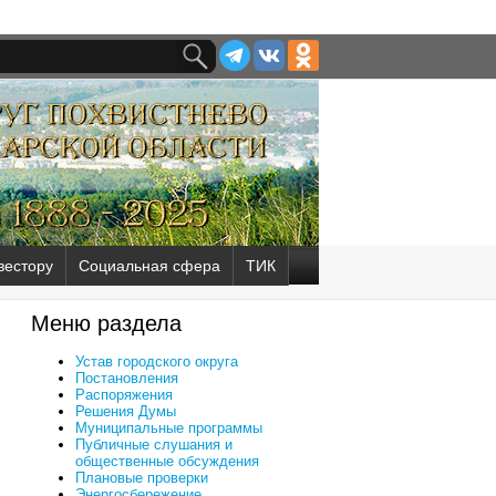
вестору
Социальная сфера
ТИК
Меню раздела
Устав городского округа
Постановления
Распоряжения
Решения Думы
Муниципальные программы
Публичные слушания и
общественные обсуждения
Плановые проверки
Энергосбережение