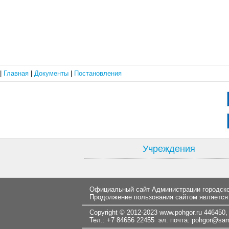
|
Главная
|
Документы
|
Постановления
Учреждения
Официальный сайт Администрации городског
Продолжение пользования сайтом является
Copyright © 2012-2023
www.pohgor.ru
446450, 
Тел.: +7 84656 22455 эл. почта:
pohgor@samt