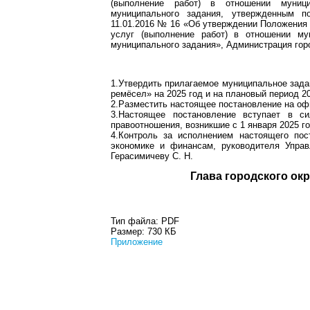
(выполнение работ) в отношении муниц
муниципального задания, утвержденным п
11.01.2016 № 16 «Об утверждении Положения
услуг (выполнение работ) в отношении м
муниципального задания», Администрация гор
1.Утвердить прилагаемое муниципальное зада
ремёсел» на 2025 год и на плановый период 20
2.Разместить настоящее постановление на оф
3.Настоящее постановление вступает в с
правоотношения, возникшие с 1 января 2025 го
4.Контроль за исполнением настоящего пос
экономике и финансам, руководителя Управ
Герасимичеву С. Н.
Глава город
Тип файла:
PDF
Размер:
730 КБ
Приложение