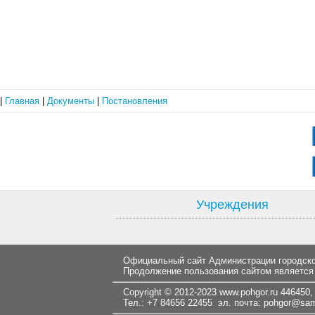
|
Главная
|
Документы
|
Постановления
Учреждения
Официальный сайт Администрации городског
Продолжение пользования сайтом является
Copyright © 2012-2023
www.pohgor.ru
446450, 
Тел.: +7 84656 22455 эл. почта:
pohgor@samt