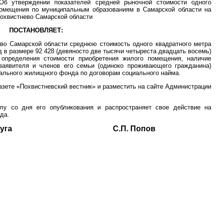
Об утверждении показателей средней рыночной стоимости одного
омещения по муниципальным образованиям в Самарской области на
Похвистнево Самарской области
ПОСТАНОВЛЯЕТ:
ево Самарской области среднюю стоимость одного квадратного метра
 в размере 92 428 (девяносто две тысячи четыреста двадцать восемь)
 определения стоимости приобретения жилого помещения, наличие
 заявителя и членов его семьи (одиноко проживающего гражданина)
льного жилищного фонда по договорам социального найма.
азете «Похвистневский вестник» и разместить на сайте Администрации
лу со дня его опубликования и распространяет свое действие на
да.
ского округа С.П. Попов