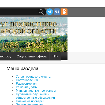
вестору
Социальная сфера
ТИК
Меню раздела
Устав городского округа
Постановления
Распоряжения
Решения Думы
Муниципальные программы
Публичные слушания и
общественные обсуждения
Плановые проверки
Энергосбережение