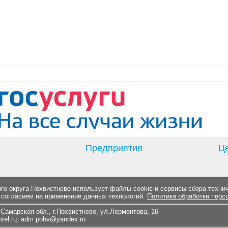
Предприятия
Це
о округа Похвистнево использует файлы cookie и сервисы сбора техни
 согласием на применение данных технологий.
Политика обработки перс
Самарская обл., г.Похвистнево, ул.Лермонтова, 16
el.ru
,
adm.pohv@yandex.ru