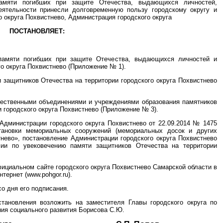
 памяти погибших при защите Отечества, выдающихся личностей,
ятельности принесли долговременную пользу городскому округу и
о округа Похвистнево, Администрация городского округа
ПОСТАНОВЛЯЕТ:
 памяти погибших при защите Отечества, выдающихся личностей и
го округа Похвистнево (Приложение № 1).
и защитников Отечества на территории городского округа Похвистнево
бщественными объединениями и учреждениями образования памятников
 городского округа Похвистнево (Приложение № 3).
Администрации городского округа Похвистнево от 22.09.2014 № 1475
тановки мемориальных сооружений (мемориальных досок и других
тнево», постановление Администрации городского округа Похвистнево
ии по увековечению памяти защитников Отечества на территории
фициальном сайте городского округа Похвистнево Самарской области в
ернет (www.pohgor.ru).
со дня его подписания.
становления возложить на заместителя Главы городского округа по
ия социального развития Борисова С.Ю.