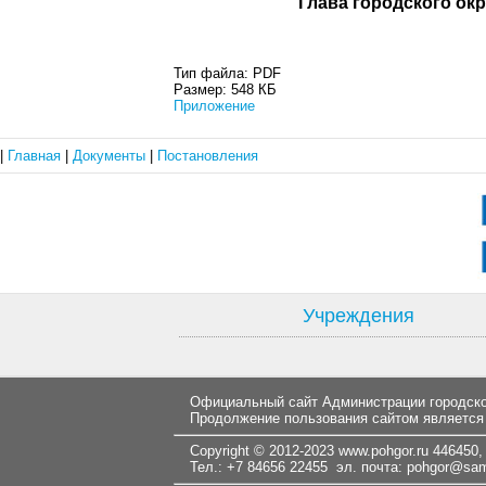
Глава город
Тип файла:
PDF
Размер:
548 КБ
Приложение
|
Главная
|
Документы
|
Постановления
Учреждения
Официальный сайт Администрации городског
Продолжение пользования сайтом является
Copyright © 2012-2023
www.pohgor.ru
446450, 
Тел.: +7 84656 22455 эл. почта:
pohgor@samt