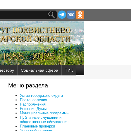
вестору
Социальная сфера
ТИК
Меню раздела
Устав городского округа
Постановления
Распоряжения
Решения Думы
Муниципальные программы
Публичные слушания и
общественные обсуждения
Плановые проверки
Энергосбережение