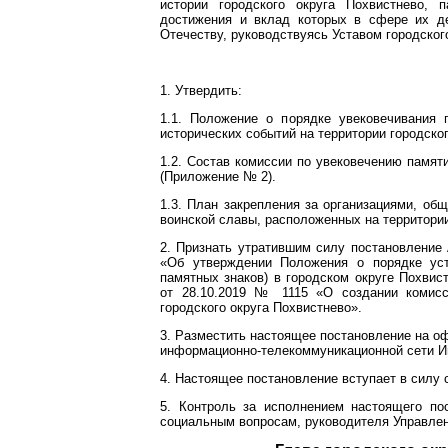
истории городского округа Похвистнево,
достижения и вклад которых в сфере их де
Отечеству, руководствуясь Уставом городског
1. Утвердить:
1.1. Положение о порядке увековечивания
исторических событий на территории городско
1.2. Состав комиссии по увековечению памят
(Приложение № 2).
1.3. План закрепления за организациями, о
воинской славы, расположенных на территории
2. Признать утратившим силу постановление 
«Об утверждении Положения о порядке ус
памятных знаков) в городском округе Похвис
от 28.10.2019 № 1115 «О создании комисс
городского округа Похвистнево».
3. Разместить настоящее постановление на о
информационно-телекоммуникационной сети Инт
4. Настоящее постановление вступает в силу 
5. Контроль за исполнением настоящего по
социальным вопросам, руководителя Управлен