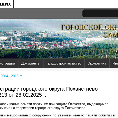
истрация
Документы
Градостроительство
Экономика
Ин
004 - 2018 гг.
трации городского округа Похвистнево
13 от
28.02.2025 г.
ковечивания памяти погибших при защите Отечества, выдающихся
обытий на территории городского округа Похвистнево
овки мемориальных сооружений по увековечиванию памяти событий в