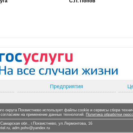
ского округа С.П. Попов
Предприятия
Це
о округа Похвистнево использует файлы cookie и сервисы сбора техни
 согласием на применение данных технологий.
Политика обработки перс
Самарская обл., г.Похвистнево, ул.Лермонтова, 16
el.ru
,
adm.pohv@yandex.ru