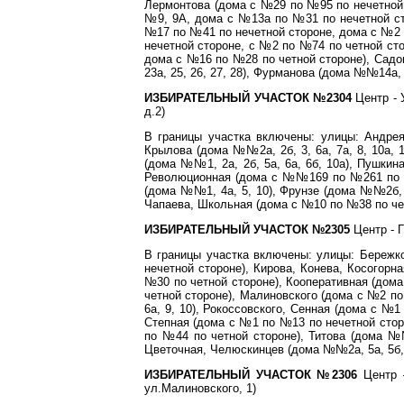
Лермонтова (дома с №29 по №95 по нечетной
№9, 9А, дома с №13а по №31 по нечетной ст
№17 по №41 по нечетной стороне, дома с №2 
нечетной стороне, с №2 по №74 по четной ст
дома с №16 по №28 по четной стороне), Садо
23а, 25, 26, 27, 28), Фурманова (дома №№14а, 
ИЗБИРАТЕЛЬНЫЙ УЧАСТОК №2304
Центр - 
д.2)
В границы участка включены: улицы: Андре
Крылова (дома №№2а, 2б, 3, 6а, 7а, 8, 10а,
(дома №№1, 2а, 2б, 5а, 6а, 6б, 10а), Пушки
Революционная (дома с №№169 по №261 по н
(дома №№1, 4а, 5, 10), Фрунзе (дома №№2б, 4,
Чапаева, Школьная (дома с №10 по №38 по че
ИЗБИРАТЕЛЬНЫЙ УЧАСТОК №2305
Центр - Г
В границы участка включены: улицы: Береж
нечетной стороне), Кирова, Конева, Косогор
№30 по четной стороне), Кооперативная (дом
четной стороне), Малиновского (дома с №2 п
6а, 9, 10), Рокоссовского, Сенная (дома с №
Степная (дома с №1 по №13 по нечетной стор
по №44 по четной стороне), Титова (дома №№
Цветочная, Челюскинцев (дома №№2а, 5а, 5б, 
ИЗБИРАТЕЛЬНЫЙ УЧАСТОК №2306
Центр 
ул.Малиновского, 1)