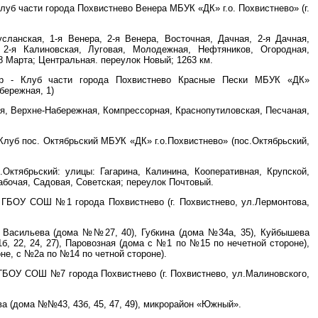
Клуб части города Похвистнево Венера МБУК «ДК» г.о. Похвистнево» (г.
сланская, 1-я Венера, 2-я Венера, Восточная, Дачная, 2-я Дачная,
 2-я Калиновская, Луговая, Молодежная, Нефтяников, Огородная,
 Марта; Центральная. переулок Новый; 1263 км.
 - Клуб части города Похвистнево Красные Пески МБУК «ДК»
бережная, 1)
ая, Верхне-Набережная, Компрессорная, Краснопутиловская, Песчаная,
Клуб пос. Октябрьский МБУК «ДК» г.о.Похвистнево» (пос.Октябрьский,
Октябрьский: улицы: Гагарина, Калинина, Кооперативная, Крупской,
бочая, Садовая, Советская; переулок Почтовый.
 ГБОУ СОШ №1 города Похвистнево (г. Похвистнево, ул.Лермонтова,
я Васильева (дома №№27, 40), Губкина (дома №34а, 35), Куйбышева
, 22, 24, 27), Паровозная (дома с №1 по №15 по нечетной стороне),
не, с №2а по №14 по четной стороне).
ГБОУ СОШ №7 города Похвистнево (г. Похвистнево, ул.Малиновского,
а (дома №№43, 43б, 45, 47, 49), микрорайон «Южный».