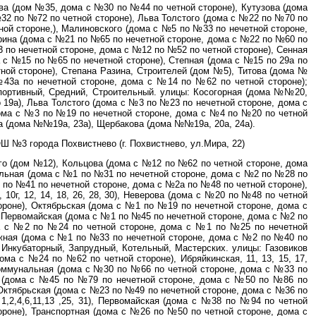
ва (дом №35, дома с №30 по №44 по четной стороне), Кутузова (дома
32 по №72 по четной стороне), Льва Толстого (дома с №22 по №70 по
ной стороне,), Малиновского (дома с №5 по №33 по нечетной стороне,
рина (дома с №21 по №65 по нечетной стороне, дома с №22 по №60 по
3 по нечетной стороне, дома с №12 по №52 по четной стороне), Сенная
 с №15 по №65 по нечетной стороне), Степная (дома с №15 по 29а по
ной стороне), Степана Разина, Строителей (дом №5), Титова (дома №
43а по нечетной стороне, дома с №14 по №62 по четной стороне);
портивный, Средний, Строительный. улицы: Косогорная (дома №№20,
 по 19а), Льва Толстого (дома с №3 по №23 по нечетной стороне, дома с
ома с №3 по №19 по нечетной стороне, дома с №4 по №20 по четной
ва (дома №№19а, 23а), Щербакова (дома №№19а, 20а, 24а).
 №3 города Похвистнево (г. Похвистнево, ул.Мира, 22)
го (дом №12), Кольцова (дома с №12 по №62 по четной стороне, дома
льная (дома с №1 по №31 по нечетной стороне, дома с №2 по №28 по
 по №41 по нечетной стороне, дома с №2а по №48 по четной стороне),
, 10г, 12, 14, 18, 26, 28, 30), Неверова (дома с №20 по №48 по четной
роне), Октябрьская (дома с №1 по №19 по нечетной стороне, дома с
, Первомайская (дома с №1 по №45 по нечетной стороне, дома с №2 по
ма с №2 по №24 по четной стороне, дома с №1 по №25 по нечетной
жная (дома с №1 по №33 по нечетной стороне, дома с №2 по №40 по
й Инкубаторный, Запрудный, Котельный, Мастерских. улицы: Газовиков
ма с №24 по №62 по четной стороне), Ибряйкинская, 11, 13, 15, 17,
Коммунальная (дома с №30 по №66 по четной стороне, дома с №33 по
я (дома с №45 по №79 по нечетной стороне, дома с №50 по №86 по
 Октябрьская (дома с №23 по №49 по нечетной стороне, дома с №36 по
,2,4,6,11,13 ,25, 31), Первомайская (дома с №38 по №94 по четной
роне), Транспортная (дома с №26 по №50 по четной стороне, дома с