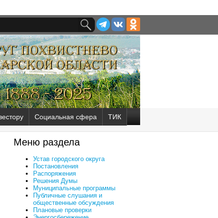
вестору
Социальная сфера
ТИК
Меню раздела
Устав городского округа
Постановления
Распоряжения
Решения Думы
Муниципальные программы
Публичные слушания и
общественные обсуждения
Плановые проверки
Энергосбережение