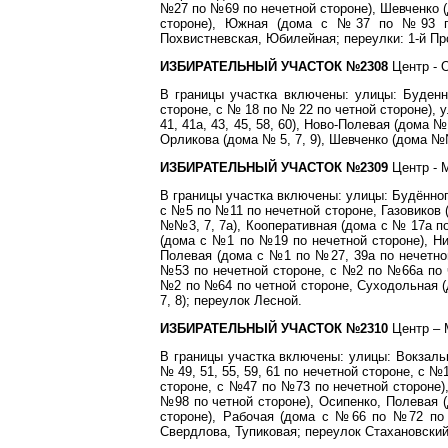
№27 по №69 по нечетной стороне), Шевченко 
стороне), Южная (дома с №37 по №93 п
Похвистневская, Юбилейная; переулки: 1-й Пр
ИЗБИРАТЕЛЬНЫЙ УЧАСТОК №2308
Центр - 
В границы участка включены: улицы: Буден
стороне, с № 18 по № 22 по четной стороне), у
41, 41а, 43, 45, 58, 60), Ново-Полевая (дома
Орликова (дома № 5, 7, 9), Шевченко (дома №№
ИЗБИРАТЕЛЬНЫЙ УЧАСТОК №2309
Центр - М
В границы участка включены: улицы: Будённо
с №5 по №11 по нечетной стороне, Газовиков 
№№3, 7, 7а), Кооперативная (дома с № 17а п
(дома с №1 по №19 по нечетной стороне), Ник
Полевая (дома с №1 по №27, 39а по нечетной
№53 по нечетной стороне, с №2 по №66а по ч
№2 по №64 по четной стороне, Суходольная (
7, 8); переулок Лесной.
ИЗБИРАТЕЛЬНЫЙ УЧАСТОК №2310
Центр – 
В границы участка включены: улицы: Вокзаль
№ 49, 51, 55, 59, 61 по нечетной стороне, с 
стороне, с №47 по №73 по нечетной стороне)
№98 по четной стороне), Осипенко, Полевая 
стороне), Рабочая (дома с №66 по №72 по 
Свердлова, Тупиковая; переулок Стахановский