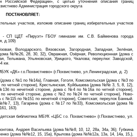
н Российской Федерации», с целью уточнения описания границ
хвистнево Администрация городского округа
ПОСТАНОВЛЯЕТ:
ательных участков, изложив описание границ избирательных участков
р - СП ЦДТ «Пируэт» ГБОУ гимназии им. С.В. Байменова города
, д.109)
овая, Володарского, Вязовская, Загородная, Западная, Зелёная,
дома №№26, 28, 30, 32), Овражная, Озёрная, Революционная (дома с
, Тельмана, Ульяновская, Урицкого, Чкалова; переулки: Заводской,
4 км.
БУК «ДК» г.о.Похвистнево» (г.Похвистнево, ул.Ленинградская, д. 2)
 (дома с №1 по №14а), Главная, Гоголя, Комсомольская (дома с №3 по
по четной стороне), Крестьянская, Куйбышева (дома №№ 3, 5, 8, 12),
№13б по нечетной стороне, дома с №4 по №16а по четной стороне),
по нечетной стороне, дома с №2 по №24 по четной стороне), Ново-
с №115 по №151 по нечетной стороне), Советская; переулок Банный.
 №№7, 13), Гагарина (дома с №17 по №33), Комсомольская (дома №
61, 163).
детская библиотека МБУК «ЦБС г.о. Похвистнево» (г.Похвистнево, ул.
онтова, Андрея Васильева (дома №№8, 10, 12, 28а, 34а, 36); Губкина
оленко (дома №№12, 15, 15а), Крылова (дома №№12а, 13а, 14, 14а, 15,),