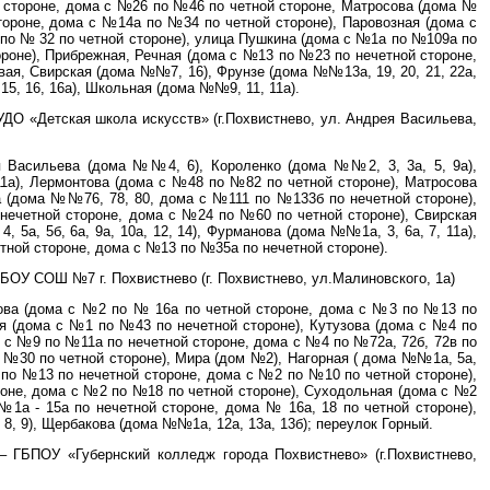
 стороне, дома с №26 по №46 по четной стороне, Матросова (дома №
ороне, дома с №14а по №34 по четной стороне), Паровозная (дома с
по № 32 по четной стороне), улица Пушкина (дома с №1а по №109а по
ороне), Прибрежная, Речная (дома с №13 по №23 по нечетной стороне,
вая, Свирская (дома №№7, 16), Фрунзе (дома №№13а, 19, 20, 21, 22а,
15, 16, 16а), Школьная (дома №№9, 11, 11а).
УДО «Детская школа искусств» (г.Похвистнево, ул. Андрея Васильева,
я Васильева (дома №№4, 6), Короленко (дома №№2, 3, 3а, 5, 9а),
 11а), Лермонтова (дома с №48 по №82 по четной стороне), Матросова
на (дома №№76, 78, 80, дома с №111 по №133б по нечетной стороне),
ечетной стороне, дома с №24 по №60 по четной стороне), Свирская
 5а, 5б, 6а, 9а, 10а, 12, 14), Фурманова (дома №№1а, 3, 6а, 7, 11а),
тной стороне, дома с №13 по №35а по нечетной стороне).
БОУ СОШ №7 г. Похвистнево (г. Похвистнево, ул.Малиновского, 1а)
кова (дома с №2 по № 16а по четной стороне, дома с №3 по №13 по
ная (дома с №1 по №43 по нечетной стороне), Кутузова (дома с №4 по
а с №9 по №11а по нечетной стороне, дома с №4 по №72а, 72б, 72в по
о №30 по четной стороне), Мира (дом №2), Нагорная ( дома №№1а, 5а,
1 по №13 по нечетной стороне, дома с №2 по №10 по четной стороне),
оне, дома с №2 по №18 по четной стороне), Суходольная (дома с №2
1а - 15а по нечетной стороне, дома № 16а, 18 по четной стороне),
8, 9), Щербакова (дома №№1а, 12а, 13а, 13б); переулок Горный.
– ГБПОУ «Губернский колледж города Похвистнево» (г.Похвистнево,