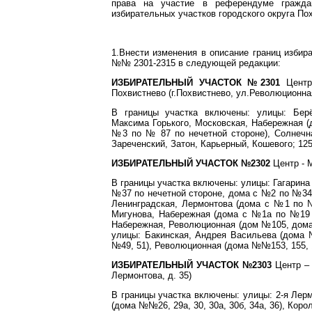
права на участие в референдуме гражда
избирательных участков городского округа По
1.Внести изменения в описание границ избир
№№ 2301-2315 в следующей редакции:
ИЗБИРАТЕЛЬНЫЙ УЧАСТОК №2301
Цент
Похвистнево (г.Похвистнево, ул.Революционная
В границы участка включены: улицы: Берёз
Максима Горького, Московская, Набережная (
№3 по № 87 по нечетной стороне), Солнечная
Зареченский, Затон, Карьерный, Кошевого; 125
ИЗБИРАТЕЛЬНЫЙ УЧАСТОК №2302
Центр - М
В границы участка включены: улицы: Гагарина
№37 по нечетной стороне, дома с №2 по №34 
Ленинградская, Лермонтова (дома с №1 по 
Мигунова, Набережная (дома с №1а по №19 
Набережная, Революционная (дом №105, дома 
улицы: Бакинская, Андрея Васильева (дома
№49, 51), Революционная (дома №№153, 155, 1
ИЗБИРАТЕЛЬНЫЙ УЧАСТОК №2303
Центр – 
Лермонтова, д. 35)
В границы участка включены: улицы: 2-я Лерм
(дома №№26, 29а, 30, 30а, 30б, 34а, 36), Кор