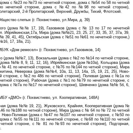
(дома с №23 по №73 по нечетной стороне, дома с №54 по 58 по четной
о нечетной стороне, дома с №42 по №98 по четной стороне),
олетарский, 2-й Пролетарский, Верхний, Дружбы, Тихий, Флотский.
Общество слепых (г. Похвистнево, ул.Мира, д. 39)
ного (дома №№ 17, 19), Газовиков (дома с № 13 по 17 по нечетной
л. Ибряйкинская,17а, Мира (дома №№21, 23, 25, 27, 33, 35, 37, 37а, 39,
 №№ 39, 41, 45), Октябрьская (дома с №51 по №61 по нечетной стороне,)
16, 17, 18а, 21).
БУК «Дом ремесел» (г. Похвистнево, ул.Газовиков, 14)
го (дома №№7, 13), Вокзальная (дома с №2 по №14 по четной стороне,
(дома №№ 8, 9, 11, 12, 16), Ибряйкинская (дом №10а), Кольцова (дома
о № 41 по нечетной стороне, с №76 по №144 по четной стороне), Мира
итина, Неверова (дома №№4, 10а, 11, 13, 14а, 15, 19, 21, 25), Ново-
 стороне, с №2 по 48б по четной стороне), Полевая (дома с №1а по
етной стороне), Рабочая (дома с №1 по №79 по нечетной стороне, с
дома с №7а по №17 по нечетной стороне), Шевченко (дома №№ 5б, 6,
МБУ «ДМО» (г. Похвистнево, ул. Кооперативная, 148А)
ная (дома №№ 19, 21), Жуковского, Крайняя, Кооперативная (дома №
№146 по №188 по четной стороне), Мира (дома с № 64 по № 72 по четной
, Ново-Полевая (дома с №47 по №107 по нечетной стороне, с №50 по
(дома с №55 по №111 по нечетной стороне, с №68 по №110 по четной
четной стороне, с № 81 по №93 по нечетной стороне), Подгорная,
.