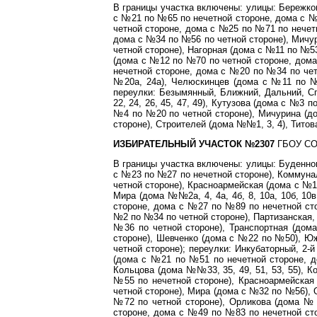
В границы участка включены: улицы: Бережко
с №21 по №65 по нечетной стороне, дома с №
четной стороне, дома с №25 по №71 по нечет
дома с №34 по №56 по четной стороне), Мичу
четной стороне), Нагорная (дома с №11 по №5
(дома с №12 по №70 по четной стороне, дома
нечетной стороне, дома с №20 по №34 по чет
№20а, 24а), Челюскинцев (дома с №11 по №
переулки: Безымянный, Ближний, Дальний, С
22, 24, 26, 45, 47, 49), Кутузова (дома с №3
№4 по №20 по четной стороне), Мичурина (д
стороне), Строителей (дома №№1, 3, 4), Тито
ИЗБИРАТЕЛЬНЫЙ УЧАСТОК №2307
ГБОУ СОШ
В границы участка включены: улицы: Буденно
с №23 по №27 по нечетной стороне), Коммуна
четной стороне), Красноармейская (дома с №1
Мира (дома №№2а, 4, 4а, 4б, 8, 10а, 10б, 10в
стороне, дома с №27 по №89 по нечетной сто
№2 по №34 по четной стороне), Партизанская
№36 по четной стороне), Транспортная (до
стороне), Шевченко (дома с №22 по №50), Ю
четной стороне); переулки: Инкубаторный, 2-
(дома с №21 по №51 по нечетной стороне, до
Кольцова (дома №№33, 35, 49, 51, 53, 55), 
№55 по нечетной стороне), Красноармейска
четной стороне), Мира (дома с №32 по №56),
№72 по четной стороне), Орликова (дома № 1
стороне, дома с №49 по №83 по нечетной сто