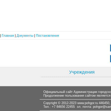
|
Главная
|
Документы
|
Постановления
Учреждения
Официальный сайт Администрации городског
Продолжение пользования сайтом является
Copyright © 2012-2023
www.pohgor.ru
446450, 
Тел.: +7 84656 22455 эл. почта:
pohgor@samt