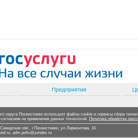
Предприятия
Це
о округа Похвистнево использует файлы cookie и сервисы сбора техни
 согласием на применение данных технологий.
Политика обработки перс
Самарская обл., г.Похвистнево, ул.Лермонтова, 16
el.ru
,
adm.pohv@yandex.ru