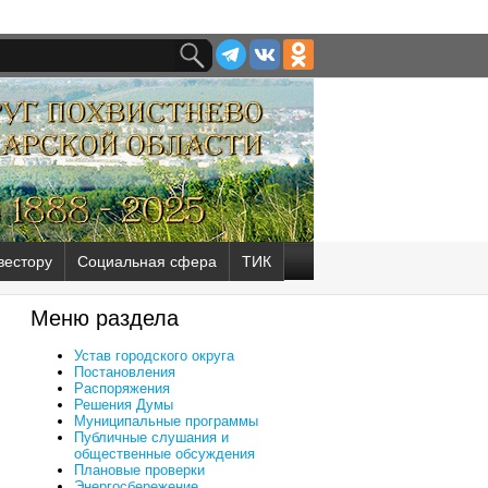
вестору
Социальная сфера
ТИК
Меню раздела
Устав городского округа
Постановления
Распоряжения
Решения Думы
Муниципальные программы
Публичные слушания и
общественные обсуждения
Плановые проверки
Энергосбережение