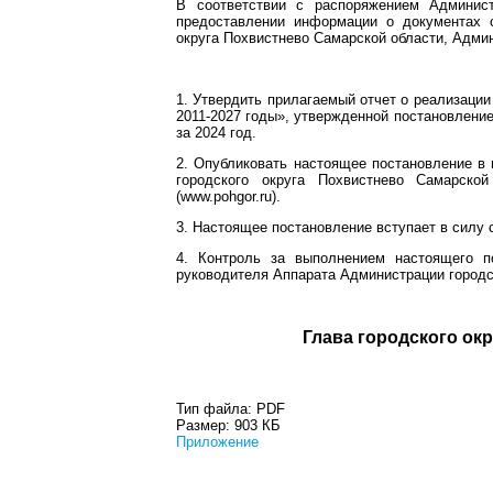
В соответствии с распоряжением Админис
предоставлении информации о документах с
округа Похвистнево Самарской области, Админ
1. Утвердить прилагаемый отчет о реализац
2011-2027 годы», утвержденной постановление
за 2024 год.
2. Опубликовать настоящее постановление в 
городского округа Похвистнево Самарско
(www.pohgor.ru).
3. Настоящее постановление вступает в силу 
4. Контроль за выполнением настоящего по
руководителя Аппарата Администрации городс
Глава город
Тип файла:
PDF
Размер:
903 КБ
Приложение