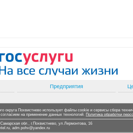
Предприятия
Це
о округа Похвистнево использует файлы cookie и сервисы сбора техни
 согласием на применение данных технологий.
Политика обработки перс
Самарская обл., г.Похвистнево, ул.Лермонтова, 16
el.ru
,
adm.pohv@yandex.ru