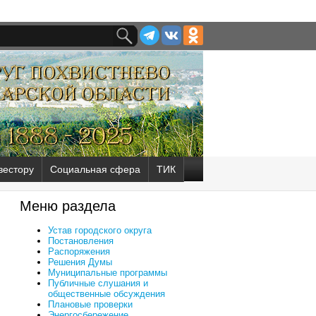
вестору
Социальная сфера
ТИК
Меню раздела
Устав городского округа
Постановления
Распоряжения
Решения Думы
Муниципальные программы
Публичные слушания и
общественные обсуждения
Плановые проверки
Энергосбережение