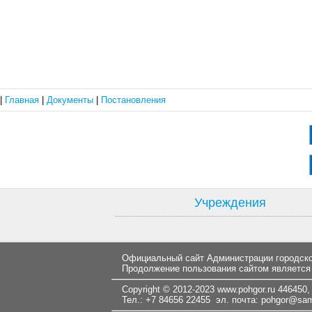
|
Главная
|
Документы
|
Постановления
Учреждения
Официальный сайт Администрации городског
Продолжение пользования сайтом является
Copyright © 2012-2023
www.pohgor.ru
446450, 
Тел.: +7 84656 22455 эл. почта:
pohgor@samt