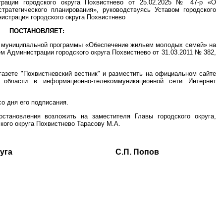
трации городского округа Похвистнево от 25.02.2025 № 47-р «О
тратегического планирования», руководствуясь Уставом городского
истрация городского округа Похвистнево
ПОСТАНОВЛЯЕТ:
ии муниципальной программы «Обеспечение жильем молодых семей» на
м Администрации городского округа Похвистнево от 31.03.2011 № 382,
газете "Похвистневский вестник" и разместить на официальном сайте
й области в информационно-телекоммуникационной сети Интернет
со дня его подписания.
становления возложить на заместителя Главы городского округа,
кого округа Похвистнево Тарасову М.А.
ского округа С.П. Попов