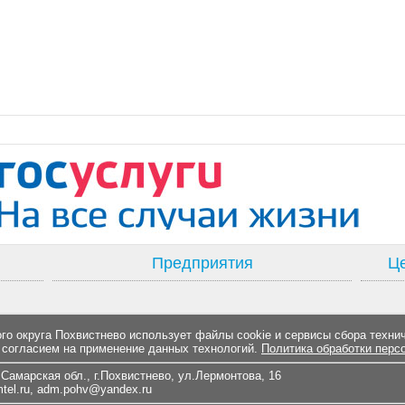
Предприятия
Це
о округа Похвистнево использует файлы cookie и сервисы сбора техни
 согласием на применение данных технологий.
Политика обработки перс
Самарская обл., г.Похвистнево, ул.Лермонтова, 16
el.ru
,
adm.pohv@yandex.ru