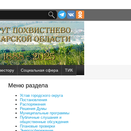
вестору
Социальная сфера
ТИК
Меню раздела
Устав городского округа
Постановления
Распоряжения
Решения Думы
Муниципальные программы
Публичные слушания и
общественные обсуждения
Плановые проверки
Энергосбережение