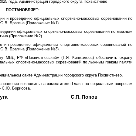
025 года, Администрация городского округа Похвистнево
ПОСТАНОВЛЯЕТ:
ации и проведению официальных спортивно-массовых соревнований по
Ю.В. Брагина (Приложение №1).
роведении официальных спортивно-массовых соревнований по лыжным
гина (Приложение №2).
вке и проведению официальных спортивно-массовых соревнований по
Ю.В. Брагина (Приложение №3).
лу МВД РФ «Похвистневский» (Т.Я. Кинжалеев) обеспечить охрану
иальных спортивно-массовых соревнований по лыжным гонкам памяти
фициальном сайте Администрации городского округа Похвистнево.
тановления возложить на заместителя Главы по социальным вопросам
о С.Ю. Борисова.
ского округа С.П. Попов