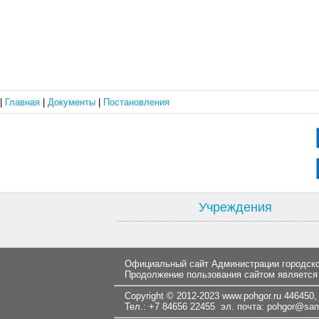
|
Главная
|
Документы
|
Постановления
Учреждения
Официальный сайт Администрации городског
Продолжение пользования сайтом является
Copyright © 2012-2023
www.pohgor.ru
446450, 
Тел.: +7 84656 22455 эл. почта:
pohgor@samt