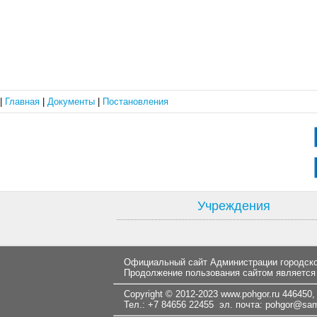
|
Главная
|
Документы
|
Постановления
Учреждения
Официальный сайт Администрации городског
Продолжение пользования сайтом является
Copyright © 2012-2023
www.pohgor.ru
446450, 
Тел.: +7 84656 22455 эл. почта:
pohgor@samt