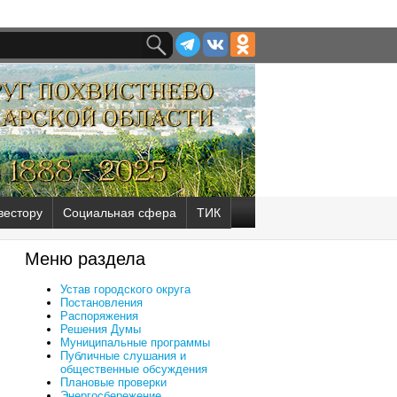
вестору
Социальная сфера
ТИК
Меню раздела
Устав городского округа
Постановления
Распоряжения
Решения Думы
Муниципальные программы
Публичные слушания и
общественные обсуждения
Плановые проверки
Энергосбережение