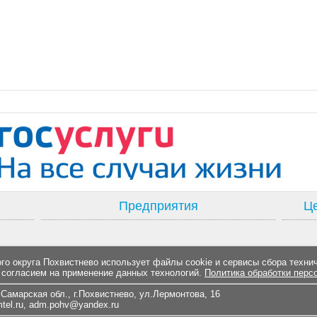
Предприятия
Це
о округа Похвистнево использует файлы cookie и сервисы сбора техни
 согласием на применение данных технологий.
Политика обработки перс
Самарская обл., г.Похвистнево, ул.Лермонтова, 16
el.ru
,
adm.pohv@yandex.ru