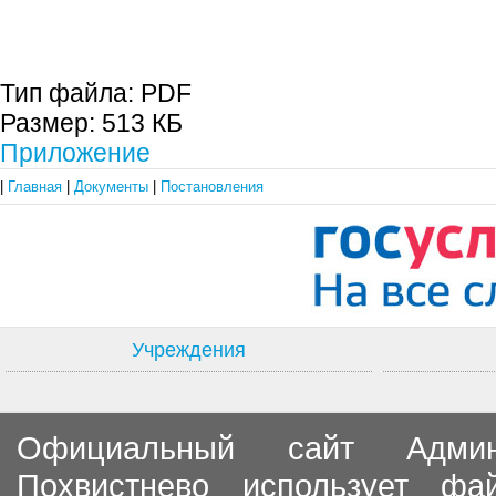
С.П. П
Тип файла:
PDF
Размер:
513 КБ
Приложение
|
Главная
|
Документы
|
Постановления
Учреждения
Официальный сайт Админи
Похвистнево использует ф