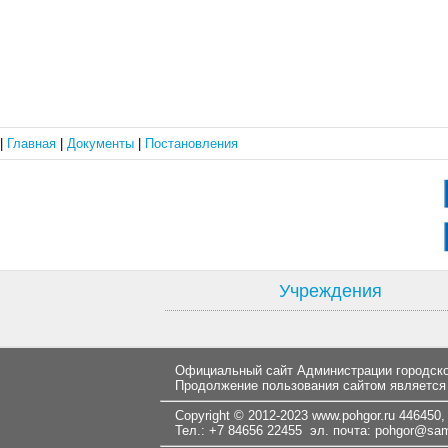
|
Главная
|
Документы
|
Постановления
Учреждения
Официальный сайт Администрации городског
Продолжение пользования сайтом является
Copyright © 2012-2023
www.pohgor.ru
446450, 
Тел.: +7 84656 22455 эл. почта:
pohgor@samt