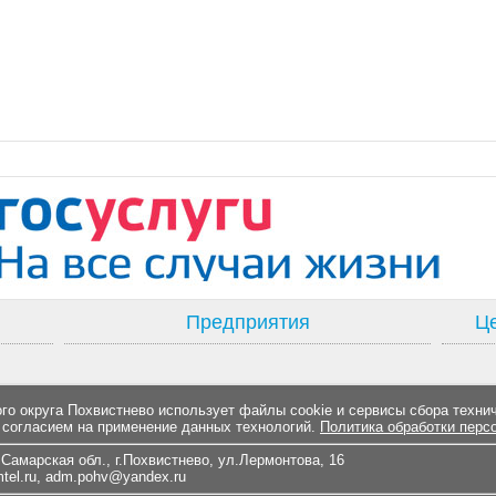
Предприятия
Це
о округа Похвистнево использует файлы cookie и сервисы сбора техни
 согласием на применение данных технологий.
Политика обработки перс
Самарская обл., г.Похвистнево, ул.Лермонтова, 16
el.ru
,
adm.pohv@yandex.ru