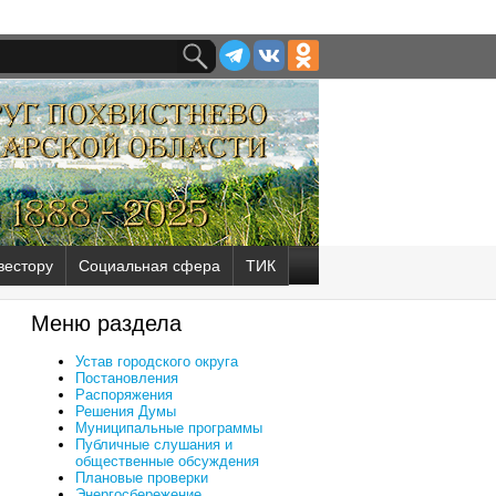
вестору
Социальная сфера
ТИК
Меню раздела
Устав городского округа
Постановления
Распоряжения
Решения Думы
Муниципальные программы
Публичные слушания и
общественные обсуждения
Плановые проверки
Энергосбережение