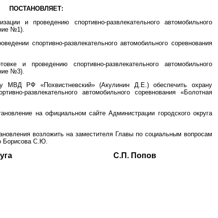
ПОСТАНОВЛЯЕТ:
изации и проведению спортивно-развлекательного автомобильного
ние №1).
роведении спортивно-развлекательного автомобильного соревнования
товке и проведению спортивно-развлекательного автомобильного
ние №3).
лу МВД РФ «Похвистневский» (Акулинин Д.Е.) обеспечить охрану
ртивно-развлекательного автомобильного соревнования «Болотная
становление на официальном сайте Администрации городского округа
тановления возложить на заместителя Главы по социальным вопросам
о Борисова С.Ю.
ского округа С.П. Попов