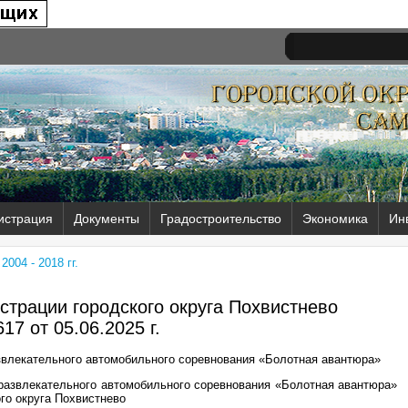
истрация
Документы
Градостроительство
Экономика
Ин
004 - 2018 гг.
трации городского округа Похвистнево
17 от
05.06.2025 г.
звлекательного автомобильного соревнования «Болотная авантюра»
-развлекательного автомобильного соревнования «Болотная авантюра»
ого округа Похвистнево