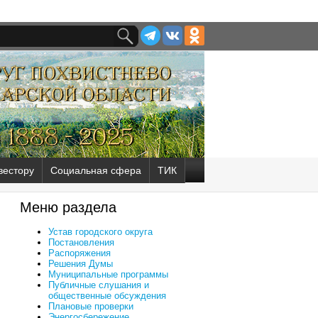
вестору
Социальная сфера
ТИК
Меню раздела
Устав городского округа
Постановления
Распоряжения
Решения Думы
Муниципальные программы
Публичные слушания и
общественные обсуждения
Плановые проверки
Энергосбережение