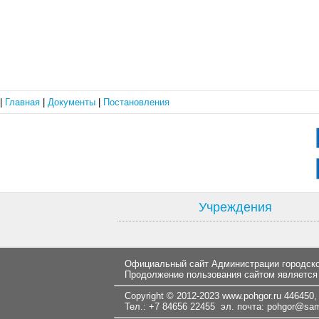
|
Главная
|
Документы
|
Постановления
Учреждения
Официальный сайт Администрации городског
Продолжение пользования сайтом является
Copyright © 2012-2023
www.pohgor.ru
446450, 
Тел.: +7 84656 22455 эл. почта:
pohgor@samt