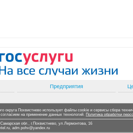
Предприятия
Це
о округа Похвистнево использует файлы cookie и сервисы сбора техни
 согласием на применение данных технологий.
Политика обработки перс
Самарская обл., г.Похвистнево, ул.Лермонтова, 16
el.ru
,
adm.pohv@yandex.ru