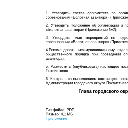
1. Утвердить состав оргкомитета по орган
соревнования «Болотная авантюра» (Приложе
2. Утвердить Положение об организации и п
«Болотная авантюра» (Приложение №2).
3. Утвердить план мероприятий по подго
соревнования «Болотная авантюра» (Приложе
4.Рекомендовать межмуниципальному отде
общественного порядка при проведении спо
авантюра».
5. Разместить (опубликовать) настоящее по
Похвистнево.
6. Контроль за выполнением настоящего пос
Администрации городского округа Похвистнев
Глава город
Тип файла:
PDF
Размер:
4,1 МБ
Приложение