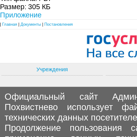
Размер:
305 КБ
Приложение
|
Главная
|
Документы
|
Постановления
Учреждения
Официальный сайт Админи
Похвистнево использует ф
технических данных посетителе
Продолжение пользования с