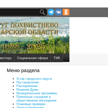
вестору
Социальная сфера
ТИК
Меню раздела
Устав городского округа
Постановления
Распоряжения
Решения Думы
Муниципальные программы
Публичные слушания и
общественные обсуждения
Плановые проверки
Энергосбережение