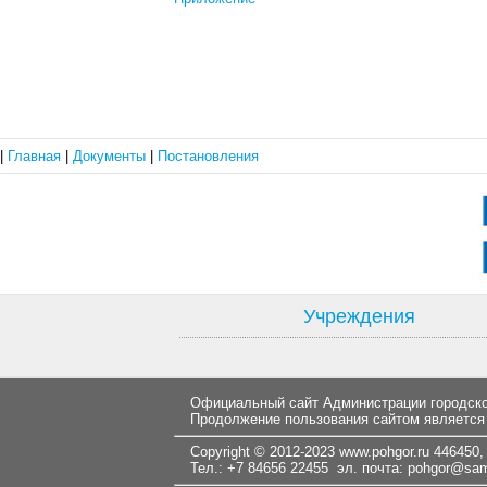
|
Главная
|
Документы
|
Постановления
Учреждения
Официальный сайт Администрации городског
Продолжение пользования сайтом является
Copyright © 2012-2023
www.pohgor.ru
446450, 
Тел.: +7 84656 22455 эл. почта:
pohgor@samt