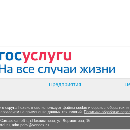
Предприятия
Це
о округа Похвистнево использует файлы cookie и сервисы сбора техни
 согласием на применение данных технологий.
Политика обработки перс
Самарская обл., г.Похвистнево, ул.Лермонтова, 16
el.ru
,
adm.pohv@yandex.ru