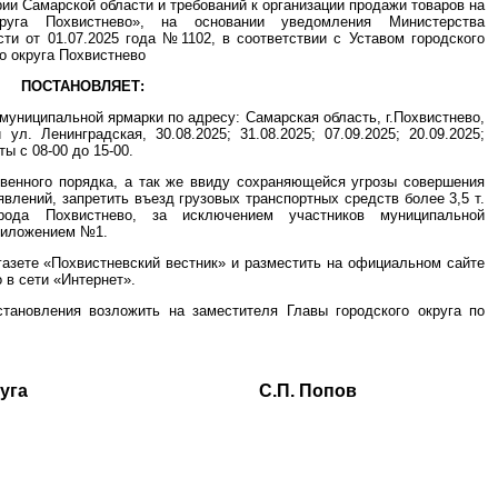
рии Самарской области и требований к организации продажи товаров на
круга Похвистнево», на основании уведомления Министерства
ти от 01.07.2025 года №1102, в соответствии с Уставом городского
о округа Похвистнево
ПОСТАНОВЛЯЕТ:
муниципальной ярмарки по адресу: Самарская область, г.Похвистнево,
л. Ленинградская, 30.08.2025; 31.08.2025; 07.09.2025; 20.09.2025;
ты с 08-00 до 15-00.
венного порядка, а так же ввиду сохраняющейся угрозы совершения
явлений, запретить въезд грузовых транспортных средств более 3,5 т.
рода Похвистнево, за исключением участников муниципальной
приложением №1.
газете «Похвистневский вестник» и разместить на официальном сайте
 в сети «Интернет».
становления возложить на заместителя Главы городского округа по
ского округа С.П. Попов