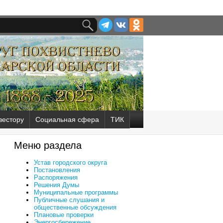
вестору
Социальная сфера
ТИК
Меню раздела
Устав городского округа
Постановления
Распоряжения
Решения Думы
Муниципальные программы
Публичные слушания и
общественные обсуждения
Плановые проверки
Энергосбережение