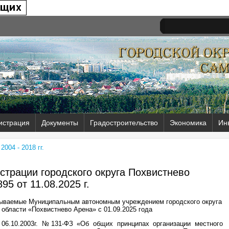
истрация
Документы
Градостроительство
Экономика
Ин
004 - 2018 гг.
трации городского округа Похвистнево
95 от
11.08.2025 г.
азываемые Муниципальным автономным учреждением городского округа
области «Похвистнево Арена» с 01.09.2025 года
06.10.2003г. №131-ФЗ «Об общих принципах организации местного