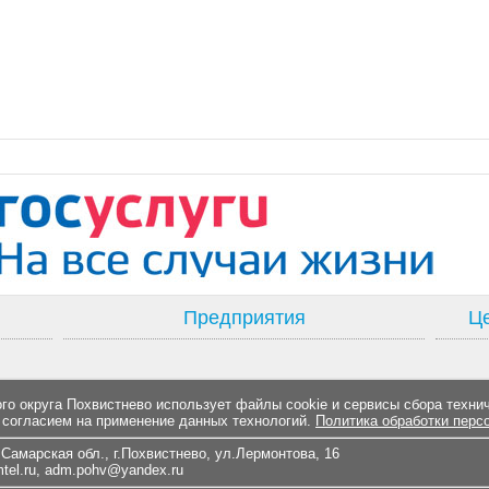
Предприятия
Це
о округа Похвистнево использует файлы cookie и сервисы сбора техни
 согласием на применение данных технологий.
Политика обработки перс
Самарская обл., г.Похвистнево, ул.Лермонтова, 16
el.ru
,
adm.pohv@yandex.ru