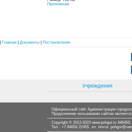
Приложение
|
Главная
|
Документы
|
Постановления
Учреждения
Официальный сайт Администрации городског
Продолжение пользования сайтом является
Copyright © 2012-2023
www.pohgor.ru
446450, 
Тел.: +7 84656 22455 эл. почта:
pohgor@samt