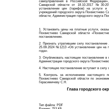
самоуправления в Российской Федерации»
Самарской области от 18.10.2017 №30-2
установлении цен (тарифов) на услуги и
учреждений городского округа Похвистнево С
области, Администрация городского округа По
1. Установить цены на платные услуги, ока
Похвистнево Самарской области «Похвистн
постановлению.
2. Признать утратившим силу постановление 
25.09.2024 №1213 «Об установлении цен на 
года».
3. Опубликовать настоящее постановление в 
Администрации городского округа Похвистнев
4. Настоящее постановление вступает в силу с
5. Контроль за исполнением настоящего п
Похвистнево Самарской области по экономи
Герасимичеву С.Н.
Глава город
Тип файла:
PDF
Размер:
753 КБ