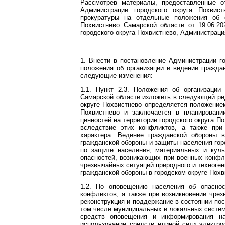
Рассмотрев материалы, предоставленные 
Администрации городского округа Похвис
прокуратуры на отдельные положения об 
Похвистнево Самарской области от 19.06.20
городского округа Похвистнево, Администраци
1. Внести в постановление Администрации г
положения об организации и ведении гражда
следующие изменения:
1.1. Пункт 2.3. Положения об организации
Самарской области изложить в следующей ред
округе Похвистнево определяется положением
Похвистнево и заключается в планировани
ценностей на территории городского округа П
вследствие этих конфликтов, а также при 
характера. Ведение гражданской обороны 
гражданской обороны и защиты населения гор
по защите населения, материальных и куль
опасностей, возникающих при военных конфли
чрезвычайных ситуаций природного и техногенн
гражданской обороны в городском округе Пох
1.2. По оповещению населения об опасно
конфликтов, а также при возникновении чрез
реконструкция и поддержание в состоянии по
том числе муниципальных и локальных систем
средств оповещения и информирования на
использование средств единой сети электро