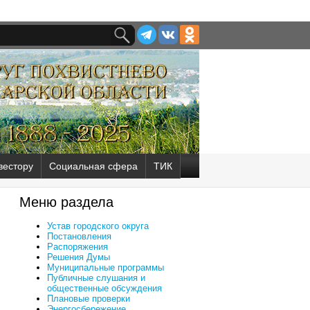
вестору
Социальная сфера
ТИК
Меню раздела
Устав городского округа
Постановления
Распоряжения
Решения Думы
Муниципальные программы
Публичные слушания и
общественные обсуждения
Плановые проверки
Энергосбережение