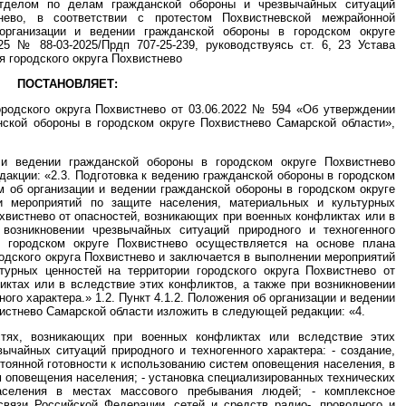
отделом по делам гражданской обороны и чрезвычайных ситуаций
тнево, в соответствии с протестом Похвистневской межрайонной
организации и ведении гражданской обороны в городском округе
25 № 88-03-2025/Прдп 707-25-239, руководствуясь ст. 6, 23 Устава
я городского округа Похвистнево
ПОСТАНОВЛЯЕТ:
ородского округа Похвистнево от 03.06.2022 № 594 «Об утверждении
нской обороны в городском округе Похвистнево Самарской области»,
 и ведении гражданской обороны в городском округе Похвистнево
акции: «2.3. Подготовка к ведению гражданской обороны в городском
 об организации и ведении гражданской обороны в городском округе
и мероприятий по защите населения, материальных и культурных
охвистнево от опасностей, возникающих при военных конфликтах или в
возникновении чрезвычайных ситуаций природного и техногенного
в городском округе Похвистнево осуществляется на основе плана
одского округа Похвистнево и заключается в выполнении мероприятий
турных ценностей на территории городского округа Похвистнево от
ктах или в вследствие этих конфликтов, а также при возникновении
ого характера.» 1.2. Пункт 4.1.2. Положения об организации и ведении
вистнево Самарской области изложить в следующей редакции: «4.
стях, возникающих при военных конфликтах или вследствие этих
вычайных ситуаций природного и техногенного характера: - создание,
стоянной готовности к использованию систем оповещения населения, в
 оповещения населения; - установка специализированных технических
селения в местах массового пребывания людей; - комплексное
связи Российской Федерации, сетей и средств радио-, проводного и