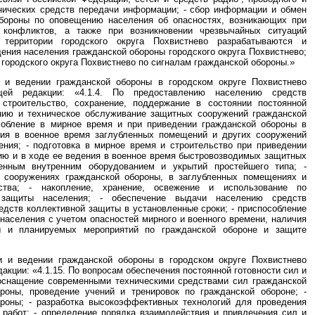
хнических средств передачи информации; - сбор информации и обмен
бороны по оповещению населения об опасностях, возникающих при
 конфликтов, а также при возникновении чрезвычайных ситуаций
 территории городского округа Похвистнево разрабатываются и
ения населения гражданской обороны городского округа Похвистнево;
городского округа Похвистнево по сигналам гражданской обороны.»
ии и ведении гражданской обороны в городском округе Похвистнево
ей редакции: «4.1.4. По предоставлению населению средств
строительство, сохранение, поддержание в состоянии постоянной
ению и техническое обслуживание защитных сооружений гражданской
особление в мирное время и при приведении гражданской обороны в
ния в военное время заглубленных помещений и других сооружений
ения; - подготовка в мирное время и строительство при приведении
нию и в ходе ее ведения в военное время быстровозводимых защитных
енным внутренним оборудованием и укрытий простейшего типа; -
 сооружениях гражданской обороны, в заглубленных помещениях и
ства; - накопление, хранение, освежение и использование по
 защиты населения; - обеспечение выдачи населению средств
дств коллективной защиты в установленные сроки; - приспособление
населения с учетом опасностей мирного и военного времени, наличия
ы и планируемых мероприятий по гражданской обороне и защите
ии и ведении гражданской обороны в городском округе Похвистнево
кции: «4.1.15. По вопросам обеспечения постоянной готовности сил и
 оснащение современными техническими средствами сил гражданской
ороны, проведение учений и тренировок по гражданской обороне; -
ороны; - разработка высокоэффективных технологий для проведения
 работ; - определение порядка взаимодействия и привлечения сил и