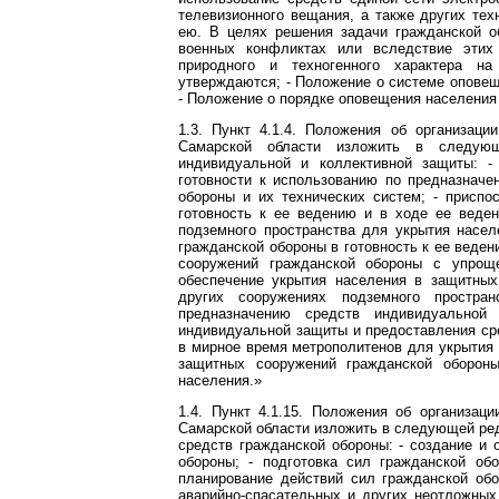
телевизионного вещания, а также других те
ею. В целях решения задачи гражданской о
военных конфликтах или вследствие этих
природного и техногенного характера на
утверждаются; - Положение о системе оповещ
- Положение о порядке оповещения населения 
1.3. Пункт 4.1.4. Положения об организац
Самарской области изложить в следующ
индивидуальной и коллективной защиты: - 
готовности к использованию по предназнач
обороны и их технических систем; - присп
готовность к ее ведению и в ходе ее веде
подземного пространства для укрытия насел
гражданской обороны в готовность к ее веде
сооружений гражданской обороны с упрощ
обеспечение укрытия населения в защитных
других сооружениях подземного простран
предназначению средств индивидуальной
индивидуальной защиты и предоставления сре
в мирное время метрополитенов для укрытия 
защитных сооружений гражданской оборон
населения.»
1.4. Пункт 4.1.15. Положения об организац
Самарской области изложить в следующей реда
средств гражданской обороны: - создание и
обороны; - подготовка сил гражданской об
планирование действий сил гражданской об
аварийно-спасательных и других неотложных