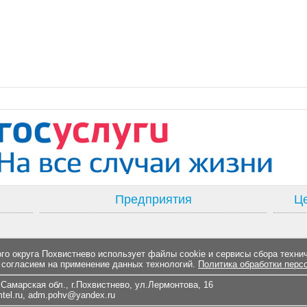
Предприятия
Це
о округа Похвистнево использует файлы cookie и сервисы сбора техни
 согласием на применение данных технологий.
Политика обработки перс
Самарская обл., г.Похвистнево, ул.Лермонтова, 16
el.ru
,
adm.pohv@yandex.ru