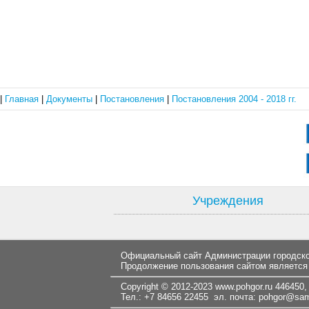
|
Главная
|
Документы
|
Постановления
|
Постановления 2004 - 2018 гг.
Учреждения
Официальный сайт Администрации городског
Продолжение пользования сайтом является
Copyright © 2012-2023
www.pohgor.ru
446450, 
Тел.: +7 84656 22455 эл. почта:
pohgor@samt