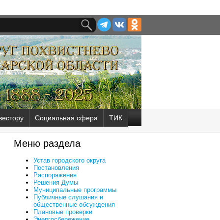
вестору
Социальная сфера
ТИК
Меню раздела
Устав городского округа
Постановления
Распоряжения
Решения Думы
Муниципальные программы
Публичные слушания и
общественные обсуждения
Плановые проверки
Энергосбережение