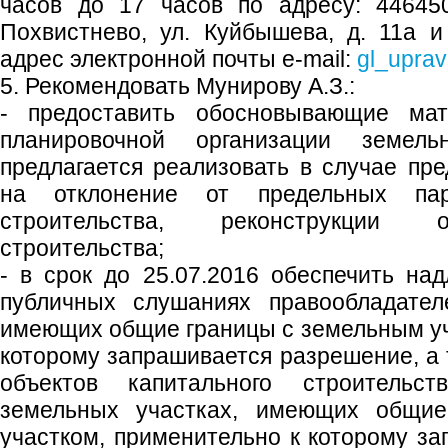
часов до 17 часов по адресу: 446450
Похвистнево, ул. Куйбышева, д. 11а 
адрес электронной почты e-mail:
gl_uprav
5. Рекомендовать Мунирову А.З.:
- предоставить обосновывающие ма
планировочной организации земель
предлагается реализовать в случае пр
на отклонение от предельных пар
строительства, реконструкции о
строительства;
- в срок до 25.07.2016 обеспечить н
публичных слушаниях правообладател
имеющих общие границы с земельным уч
которому запрашивается разрешение, а 
объектов капитального строительс
земельных участках, имеющих общи
участком, применительно к которому з