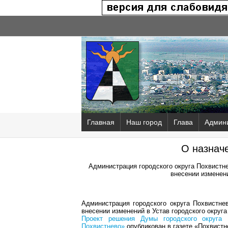
Главная
Наш город
Глава
Админ
О назнач
Администрация городского округа Похвистн
внесении изменени
Администрация городского округа Похвистн
внесении изменений в Устав городского округа
Проект решения Думы городского округа 
Похвистнево»
опубликован в газете «Похвистн