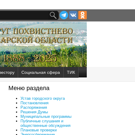
вестору
Социальная сфера
ТИК
Меню раздела
Устав городского округа
Постановления
Распоряжения
Решения Думы
Муниципальные программы
Публичные слушания и
общественные обсуждения
Плановые проверки
Энергосбережение