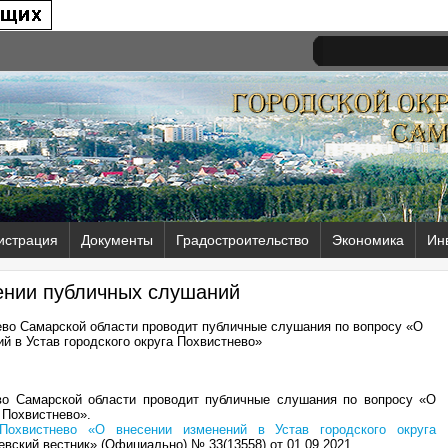
истрация
Документы
Градостроительство
Экономика
Ин
ении публичных слушаний
ево Самарской области проводит публичные слушания по вопросу «О
й в Устав городского округа Похвистнево»
ево Самарской области проводит публичные слушания по вопросу «О
 Похвистнево».
Похвистнево «О внесении изменений в Устав городского округа
евский вестник» (Официально) № 33(13558) от 01.09.2021.