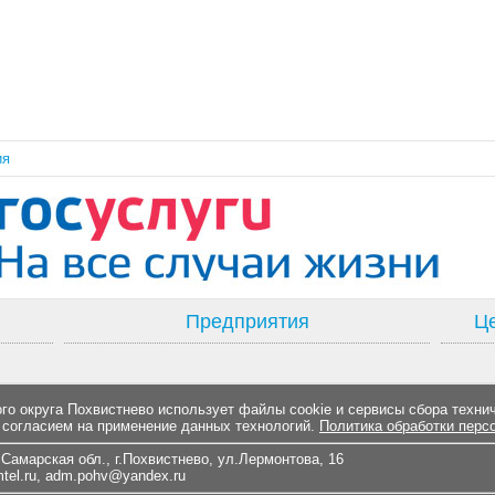
ия
Предприятия
Це
о округа Похвистнево использует файлы cookie и сервисы сбора техни
 согласием на применение данных технологий.
Политика обработки перс
Самарская обл., г.Похвистнево, ул.Лермонтова, 16
el.ru
,
adm.pohv@yandex.ru