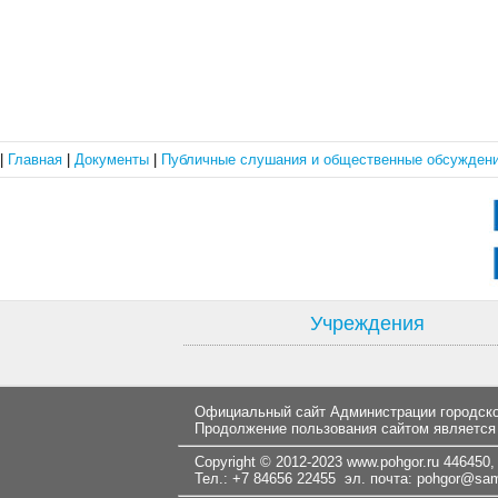
|
Главная
|
Документы
|
Публичные слушания и общественные обсужден
Учреждения
Официальный сайт Администрации городског
Продолжение пользования сайтом является
Copyright © 2012-2023
www.pohgor.ru
446450, 
Тел.: +7 84656 22455 эл. почта:
pohgor@samt