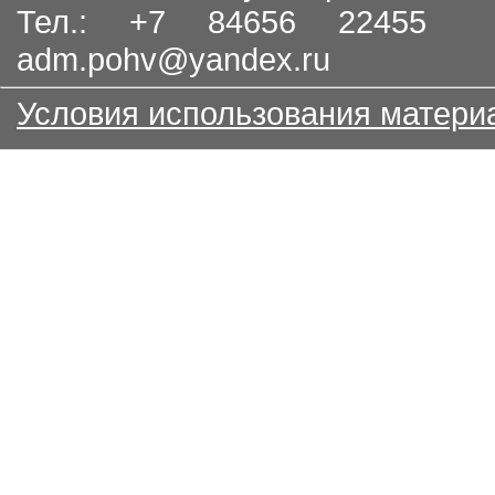
Тел.: +7 84656 22455
adm.pohv@yandex.ru
Условия использования матери