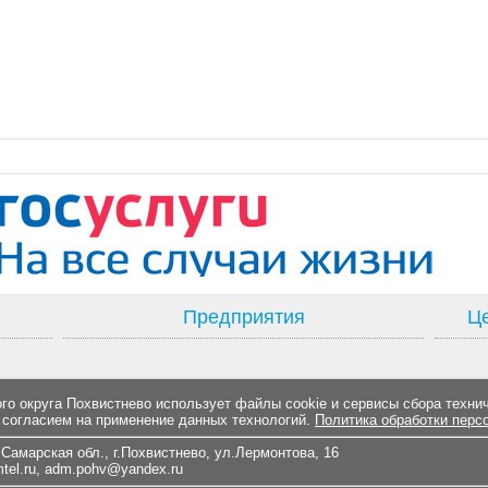
Предприятия
Це
о округа Похвистнево использует файлы cookie и сервисы сбора техни
 согласием на применение данных технологий.
Политика обработки перс
Самарская обл., г.Похвистнево, ул.Лермонтова, 16
el.ru
,
adm.pohv@yandex.ru