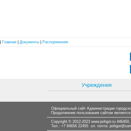
|
Главная
|
Документы
|
Распоряжения
Учреждения
Официальный сайт Администрации городског
Продолжение пользования сайтом является
Copyright © 2012-2023
www.pohgor.ru
446450, 
Тел.: +7 84656 22455 эл. почта:
pohgor@samt