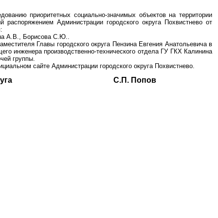
едованию приоритетных социально-значимых объектов на территории
ый распоряжением Администрации городского округа Похвистнево от
:
на А.В., Борисова С.Ю..
 заместителя Главы городского округа Пензина Евгения Анатольевича в
щего инженера производственно-технического отдела ГУ ГКХ Калинина
очей группы.
ициальном сайте Администрации городского округа Похвистнево.
ского округа С.П. Попов