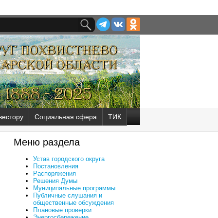
вестору
Социальная сфера
ТИК
Меню раздела
Устав городского округа
Постановления
Распоряжения
Решения Думы
Муниципальные программы
Публичные слушания и
общественные обсуждения
Плановые проверки
Энергосбережение