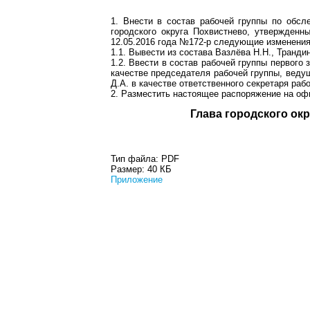
1. Внести в состав рабочей группы по обсл
городского округа Похвистнево, утвержденн
12.05.2016 года №172-р следующие изменения
1.1. Вывести из состава Вазлёва Н.Н., Транди
1.2. Ввести в состав рабочей группы первого
качестве председателя рабочей группы, веду
Д.А. в качестве ответственного секретаря раб
2. Разместить настоящее распоряжение на оф
Глава город
Тип файла:
PDF
Размер:
40 КБ
Приложение