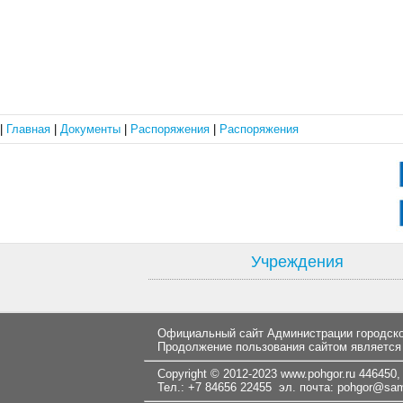
|
Главная
|
Документы
|
Распоряжения
|
Распоряжения
Учреждения
Официальный сайт Администрации городског
Продолжение пользования сайтом является
Copyright © 2012-2023
www.pohgor.ru
446450, 
Тел.: +7 84656 22455 эл. почта:
pohgor@samt