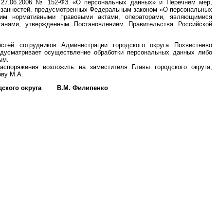
 27.06.2006 № 152-ФЗ «О персональных данных» и Перечнем мер,
язанностей, предусмотренных Федеральным законом «О персональных
им нормативными правовыми актами, операторами, являющимися
ганами, утвержденным Постановлением Правительства Российской
стей сотрудников Администрации городского округа Похвистнево
едусматривает осуществление обработки персональных данных либо
ым.
аспоряжения возложить на заместителя Главы городского округа,
ву М.А.
одского округа В.М. Филипенко