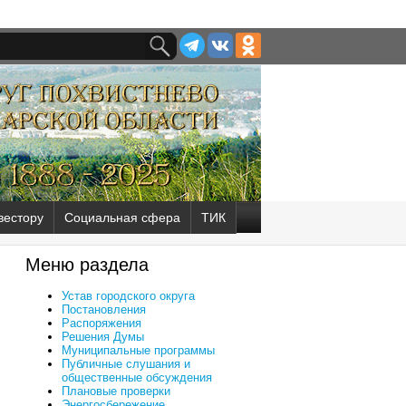
вестору
Социальная сфера
ТИК
Меню раздела
Устав городского округа
Постановления
Распоряжения
Решения Думы
Муниципальные программы
Публичные слушания и
общественные обсуждения
Плановые проверки
Энергосбережение