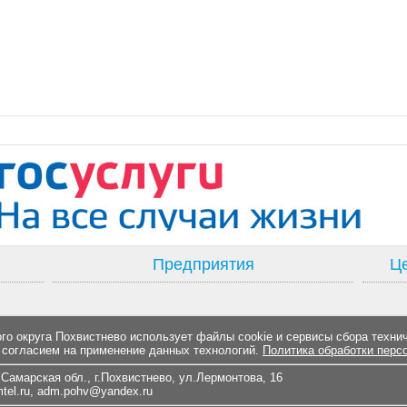
Предприятия
Це
о округа Похвистнево использует файлы cookie и сервисы сбора техни
 согласием на применение данных технологий.
Политика обработки перс
Самарская обл., г.Похвистнево, ул.Лермонтова, 16
el.ru
,
adm.pohv@yandex.ru