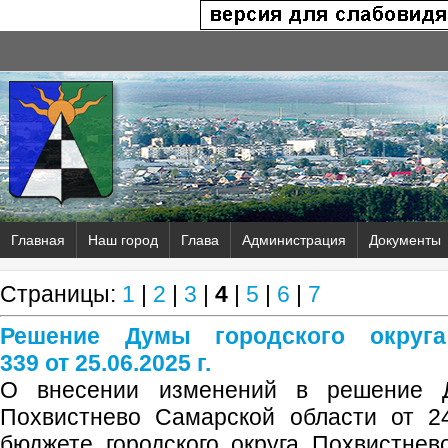
Главная
Наш город
Глава
Администрация
Документы
Страницы:
1
|
2
|
3
|
4
|
5
|
6
|
7
Решение Думы городского округ
339 от 25.06.2025 г.
О внесении изменений в решение Д
Похвистнево Самарской области от 2
бюджете городского округа Похвистне