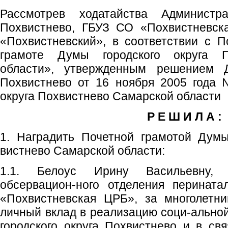
Рассмотрев ходатайства Администра
Похвистнево, ГБУЗ СО «Похвистневс
«Похвистневский», в соответствии с 
грамоте Думы городского округа П
области», утвержденным решением Д
Похвистнево от 16 ноября 2005 года 
округа Похвистнево Самарской области
Р Е Ш И Л А :
1. Наградить Почетной грамотой Думы
вистнево Самарской области:
1.1. Белоус Ирину Васильевну, 
обсервацион-ного отделения перинат
«Похвистневская ЦРБ», за многолетни
личный вклад в реализацию соци-альной
городского округа Похвистнево и в с