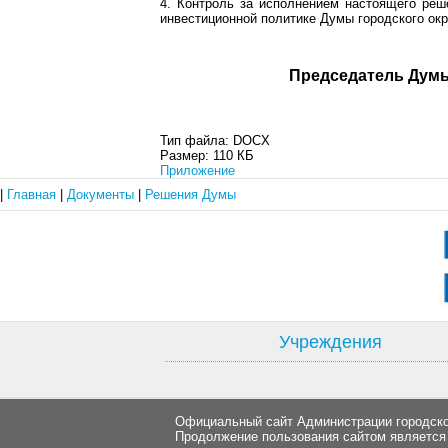
4. Контроль за исполнением настоящего реш
инвестиционной политике Думы городского окр
Председат
Тип файла:
DOCX
Размер:
110 КБ
Приложение
|
Главная
|
Документы
|
Решения Думы
Учреждения
Официальный сайт Администрации городског
Продолжение пользования сайтом является