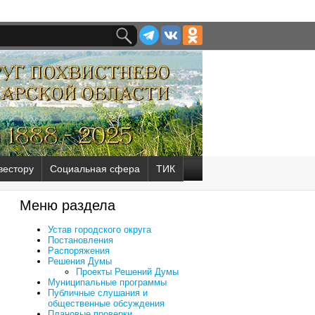
вестору
Социальная сфера
ТИК
Меню раздела
Устав городского округа
Постановления
Распоряжения
Решения Думы
Проекты Решений Думы
Муниципальные программы
Публичные слушания и
общественные обсуждения
Плановые проверки