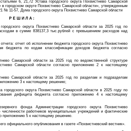
статьями 6, 21,72 Устава городского округа Похвистнево Самарской
 в городском округе Похвистнево Самарской области», утвержденным
21 № 11-57, Дума городского округа Похвистнево Самарской области
Р Е Ш И Л А :
 городского округа Похвистнево Самарской области за 2025 год по
расходам в сумме 838137,3 тыс.рублей с превышением расходов над
 отчета: отчет об исполнении бюджета городского округа Похвистнево
ам бюджета по кодам классификации доходов бюджета согласно
тнево Самарской области за 2025 год по ведомственной структуре
истнево Самарской области согласно приложению 2 к настоящему
тнево Самарской области за 2025 год по разделам и подразделам
риложению 3 к настоящему решению;
 городского округа Похвистнево Самарской области в 2025 году по
рования дефицита бюджета согласно приложению 4 к настоящему
езервного фонда Администрации городского округа Похвистнево
о численности работников муниципальных учреждений и фактические
сно приложению 5 к настоящему решению.
 его официального опубликования в газете «Похвистневский вестник».