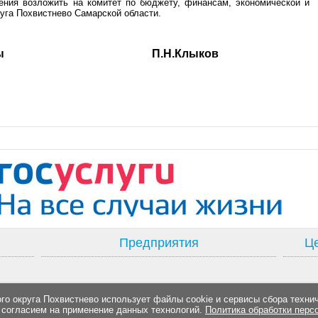
ения возложить на комитет по бюджету, финансам, экономической и
уга Похвистнево Самарской области.
ель Думы П.Н.Клыков
Предприятия
Це
о округа Похвистнево использует файлы cookie и сервисы сбора техни
 согласием на применение данных технологий.
Политика обработки перс