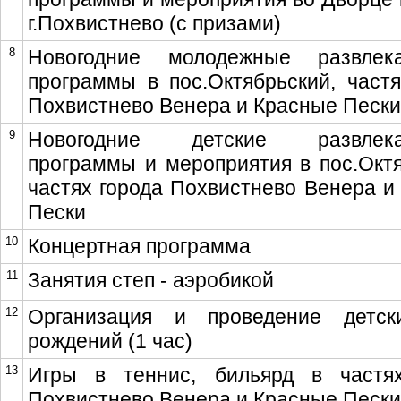
г.Похвистнево (с призами)
8
Новогодние молодежные развлека
программы в пос.Октябрьский, частя
Похвистнево Венера и Красные Пески
9
Новогодние детские развлека
программы и мероприятия в пос.Октя
частях города Похвистнево Венера и
Пески
10
Концертная программа
11
Занятия степ - аэробикой
12
Организация и проведение детск
рождений (1 час)
13
Игры в теннис, бильярд в частя
Похвистнево Венера и Красные Пески