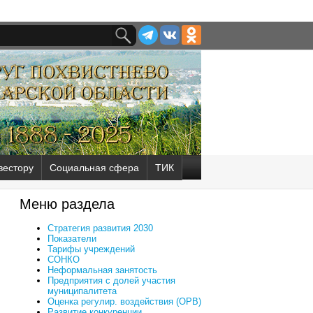
вестору
Социальная сфера
ТИК
Меню раздела
Стратегия развития 2030
Показатели
Тарифы учреждений
СОНКО
Неформальная занятость
Предприятия с долей участия
муниципалитета
Оценка регулир. воздействия (ОРВ)
Развитие конкуренции