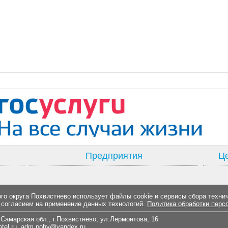
Предприятия
Це
о округа Похвистнево использует файлы cookie и сервисы сбора техни
 согласием на применение данных технологий.
Политика обработки перс
Самарская обл., г.Похвистнево, ул.Лермонтова, 16
el.ru
,
adm.pohv@yandex.ru