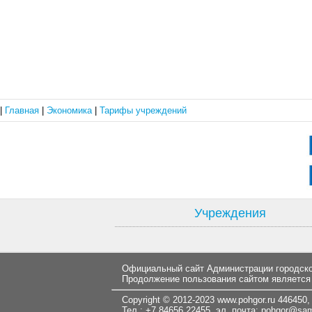
|
Главная
|
Экономика
|
Тарифы учреждений
Учреждения
Официальный сайт Администрации городског
Продолжение пользования сайтом является
Copyright © 2012-2023
www.pohgor.ru
446450, 
Тел.: +7 84656 22455 эл. почта:
pohgor@samt