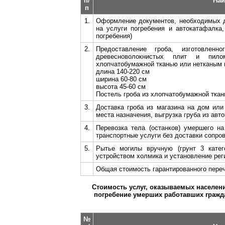
п/
Наи
п
1.
Оформление документов, необходимых д
на услуги погребения и автокатафалка
погребения)
2.
Предоставление гроба, изготовленн
древесноволокнистых плит и пило
хлопчатобумажной тканью или нетканым 
длина 140-220 см
ширина 60-80 см
высота 45-60 см
Постель гроба из хлопчатобумажной ткан
3.
Доставка гроба из магазина на дом или 
места назначения, выгрузка груба из авто
4.
Перевозка тела (останков) умершего н
транспортные услуги без доставки сопро
5.
Рытье могилы вручную (грунт 3 катег
устройством холмика и установление рег
Общая стоимость гарантированного переч
Стоимость услуг, оказываемых населени
погребение умерших работавших гражд
№