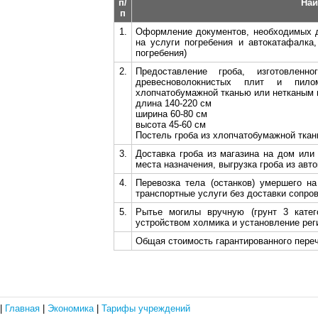
п/
Наи
п
1.
Оформление документов, необходимых д
на услуги погребения и автокатафалка
погребения)
2.
Предоставление гроба, изготовленн
древесноволокнистых плит и пило
хлопчатобумажной тканью или нетканым 
длина 140-220 см
ширина 60-80 см
высота 45-60 см
Постель гроба из хлопчатобумажной ткан
3.
Доставка гроба из магазина на дом или 
места назначения, выгрузка гроба из авто
4.
Перевозка тела (останков) умершего н
транспортные услуги без доставки сопро
5.
Рытье могилы вручную (грунт 3 катег
устройством холмика и установление рег
Общая стоимость гарантированного переч
|
Главная
|
Экономика
|
Тарифы учреждений