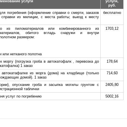
менование услуги
услуги,
руб.
ля погребения (оформление справки о смерти, заказов
бесплатно
, справки из милиции, с места работы; выезд к месту
ого из пиломатериалов или комбинированного из
1703,12
материалов, обитого вгладь снаружи и внутри
полотном размером:
и или нетканого полотна
к моргу (погрузка гроба в автокатофалк , перевозка до
178,64
катофалка) 1 заказ
а автокатафалке из морга (дома) на кладбище (только
714,60
вождающих домой). 1 заказ
ории), опускание гроба и засыпка могилы грунтом с
2405,80
истрационной таблички
ня услуг по погребению
5002,16