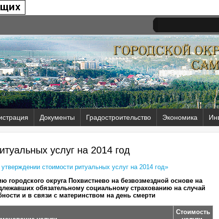
истрация
Документы
Градостроительство
Экономика
Ин
итуальных услуг на 2014 год
 утверждении стоимости ритуальных услуг на 2014 год»
ю городского округа Похвистнево на безвозмездной основе на
одлежавших обязательному социальному страхованию на случай
ности и в связи с материнством на день смерти
Стоимость