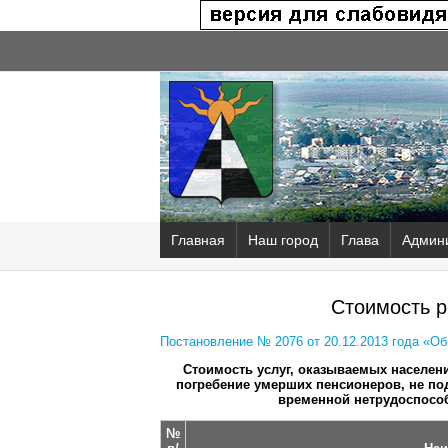
Главная
Наш город
Глава
Админ
Стоимость р
Постановление № 2076 от 20.12.2013 года «Об
Стоимость услуг, оказываемых населени
погребение умерших пенсионеров, не п
временной нетрудоспособ
№