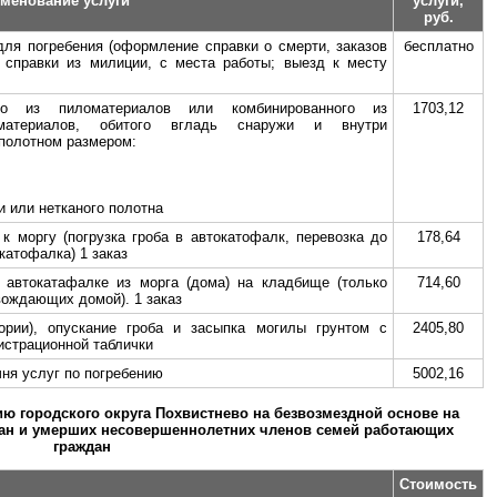
менование услуги
услуги,
руб.
ля погребения (оформление справки о смерти, заказов
бесплатно
, справки из милиции, с места работы; выезд к месту
ого из пиломатериалов или комбинированного из
1703,12
материалов, обитого вгладь снаружи и внутри
полотном размером:
и или нетканого полотна
к моргу (погрузка гроба в автокатофалк, перевозка до
178,64
катофалка) 1 заказ
а автокатафалке из морга (дома) на кладбище (только
714,60
вождающих домой). 1 заказ
ории), опускание гроба и засыпка могилы грунтом с
2405,80
истрационной таблички
ня услуг по погребению
5002,16
ю городского округа Похвистнево на безвозмездной основе на
ан и умерших несовершеннолетних членов семей работающих
граждан
Стоимость