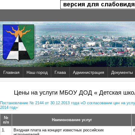
Главная
Наш город
Глава
Администрация
Документы
Цены на услуги МБОУ ДОД « Детская школ
Постановление № 2144 от 30.12.2013 года «О согласовании цен на ус
2014 год»
№
Наименование услуг
п/п
1.
Входная плата на концерт известных российских
исполнителей