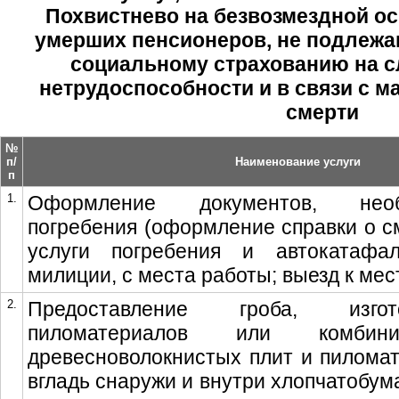
Похвистнево на безвозмездной ос
умерших пенсионеров, не подлежа
социальному страхованию на с
нетрудоспособности и в связи с м
смерти
№
п/
Наименование услуги
п
1.
Оформление документов, нео
погребения (оформление справки о см
услуги погребения и автокатафа
милиции, с места работы; выезд к мес
2.
Предоставление гроба, изго
пиломатериалов или комбини
древесноволокнистых плит и пиломат
вгладь снаружи и внутри хлопчатобум