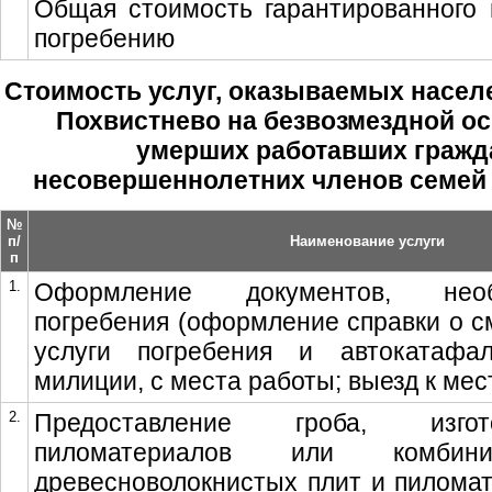
Общая стоимость гарантированного 
погребению
Стоимость услуг, оказываемых насел
Похвистнево на безвозмездной ос
умерших работавших гражд
несовершеннолетних членов семей
№
п/
Наименование услуги
п
1.
Оформление документов, нео
погребения (оформление справки о см
услуги погребения и автокатафа
милиции, с места работы; выезд к мес
2.
Предоставление гроба, изго
пиломатериалов или комбини
древесноволокнистых плит и пиломат