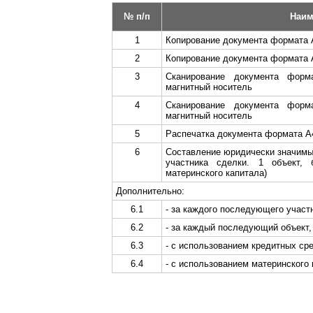
№ п/п
Наим
1
Копирование документа формата 
2
Копирование документа формата 
3
Сканирование документа фор
магнитный носитель
4
Сканирование документа фор
магнитный носитель
5
Распечатка документа формата А4
6
Составление юридически значимы
участника сделки. 1 объект, 
материнского капитала)
Дополнительно:
6.1
- за каждого последующего участ
6.2
- за каждый последующий объект
6.3
- с использованием кредитных ср
6.4
- с использованием материнского 