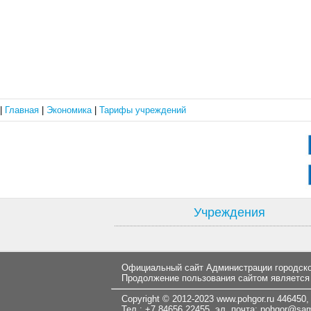
|
Главная
|
Экономика
|
Тарифы учреждений
Учреждения
Официальный сайт Администрации городског
Продолжение пользования сайтом является
Copyright © 2012-2023
www.pohgor.ru
446450, 
Тел.: +7 84656 22455 эл. почта:
pohgor@samt