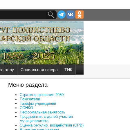
вестору
Социальная сфера
ТИК
Меню раздела
Стратегия развития 2030
Показатели
Тарифы учреждений
СОНКО
Неформальная занятость
Предприятия с долей участия
муниципалитета
Оценка регулир. воздействия (ОРВ)
Развитие конкуренции