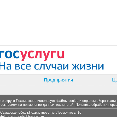
Предприятия
Це
о округа Похвистнево использует файлы cookie и сервисы сбора техни
 согласием на применение данных технологий.
Политика обработки перс
Самарская обл., г.Похвистнево, ул.Лермонтова, 16
el.ru
,
adm.pohv@yandex.ru