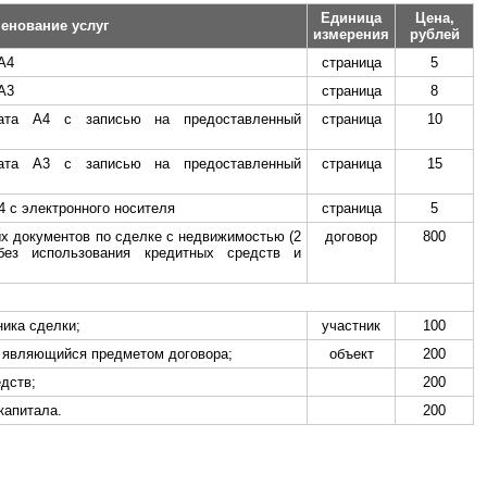
Единица
Цена,
енование услуг
измерения
рублей
А4
страница
5
А3
страница
8
мата А4 с записью на предоставленный
страница
10
мата А3 с записью на предоставленный
страница
15
 с электронного носителя
страница
5
х документов по сделке с недвижимостью (2
договор
800
без использования кредитных средств и
ника сделки;
участник
100
, являющийся предметом договора;
объект
200
едств;
200
капитала.
200