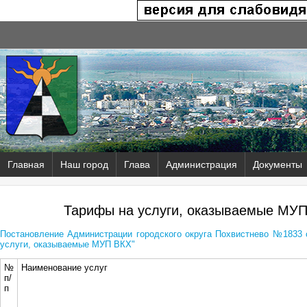
Главная
Наш город
Глава
Администрация
Документы
Тарифы на услуги, оказываемые МУП 
Постановление Администрации городского округа Похвистнево №1833 о
услуги, оказываемые МУП ВКХ"
№
Наименование услуг
п/
п