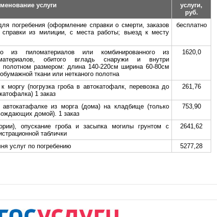
менование услуги
услуги,
руб.
ля погребения (оформление справки о смерти, заказов
бесплатно
, справки из милиции, с места работы; выезд к месту
ого из пиломатериалов или комбинированного из
1620,0
материалов, обитого вгладь снаружи и внутри
 полотном размером: длина 140-220см ширина 60-80см
тобумажной ткани или нетканого полотна
к моргу (погрузка гроба в автокатофалк, перевозка до
261,76
катофалка) 1 заказ
а автокатафалке из морга (дома) на кладбище (только
753,90
вождающих домой). 1 заказ
ории), опускание гроба и засыпка могилы грунтом с
2641,62
истрационной таблички
ня услуг по погребению
5277,28