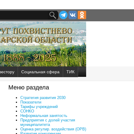
вестору
Социальная сфера
ТИК
Меню раздела
Стратегия развития 2030
Показатели
Тарифы учреждений
СОНКО
Неформальная занятость
Предприятия с долей участия
муниципалитета
Оценка регулир. воздействия (ОРВ)
Развитие конкуренции