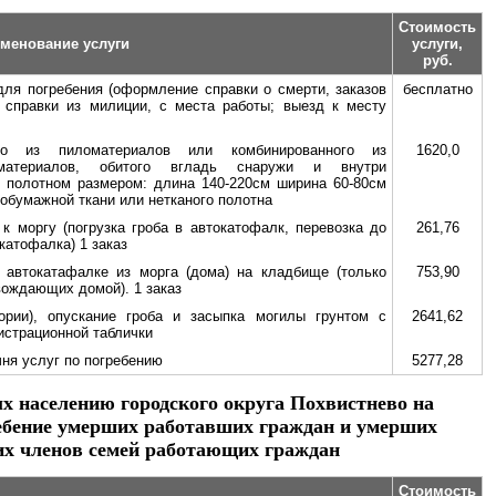
Стоимость
менование услуги
услуги,
руб.
ля погребения (оформление справки о смерти, заказов
бесплатно
, справки из милиции, с места работы; выезд к месту
ого из пиломатериалов или
комбинированного из
1620,0
материалов, обитого вгладь снаружи и внутри
 полотном размером: длина 140-220см ширина 60-80см
тобумажной ткани или нетканого полотна
к моргу (погрузка гроба в автокатофалк, перевозка до
261,76
катофалка) 1 заказ
а автокатафалке из морга (дома) на кладбище (только
753,90
вождающих домой). 1 заказ
ории), опускание гроба и засыпка могилы грунтом с
2641,62
истрационной таблички
ня услуг по погребению
5277,28
х населению городского округа Похвистнево на
ребение умерших работавших граждан и умерших
х членов семей работающих граждан
Стоимость