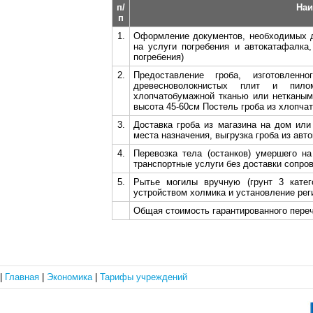
п/
Наи
п
1.
Оформление документов, необходимых д
на услуги погребения и автокатафалка
погребения)
2.
Предоставление гроба, изготовленн
древесноволокнистых плит и пило
хлопчатобумажной тканью или нетканым
высота 45-60см Постель гроба из хлопча
3.
Доставка гроба из магазина на дом или 
места назначения, выгрузка гроба из авто
4.
Перевозка тела (останков) умершего н
транспортные услуги без доставки сопро
5.
Рытье могилы вручную (грунт 3 катег
устройством холмика и установление рег
Общая стоимость гарантированного переч
|
Главная
|
Экономика
|
Тарифы учреждений