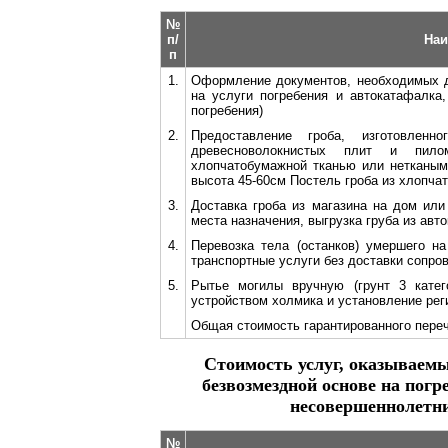
№
п/
Наи
п
1.
Оформление документов, необходимых д
на услуги погребения и автокатафалка
погребения)
2.
Предоставление гроба, изготовленн
древесноволокнистых плит и пило
хлопчатобумажной тканью или нетканым
высота 45-60см Постель гроба из хлопча
3.
Доставка гроба из магазина на дом или 
места назначения, выгрузка груба из авто
4.
Перевозка тела (останков) умершего н
транспортные услуги без доставки сопро
5.
Рытье могилы вручную (грунт 3 катег
устройством холмика и установление рег
Общая стоимость гарантированного переч
Стоимость услуг, оказываемы
безвозмездной основе на пог
несовершеннолетни
№