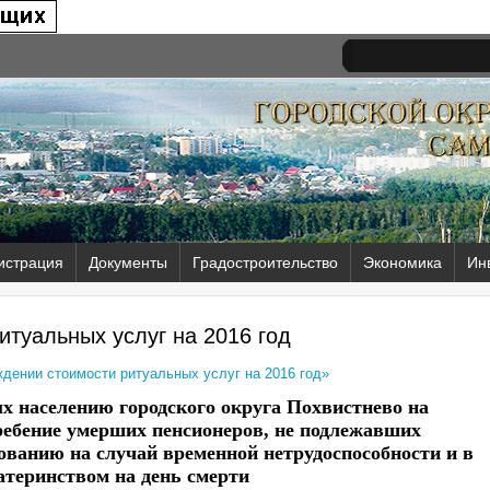
истрация
Документы
Градостроительство
Экономика
Ин
итуальных услуг на 2016 год
ждении стоимости ритуальных услуг на 2016 год»
х населению городского округа Похвистнево на
гребение умерших пенсионеров, не подлежавших
ованию на случай временной нетрудоспособности и в
атеринством на день смерти