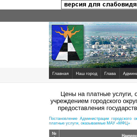
Главная
Наш город
Глава
Админ
Цены на платные услуги,
учреждением городского окр
предоставления государств
Постановление Администрации городского о
платные услуги, оказываемые МАУ «МФЦ»
№
Наимен