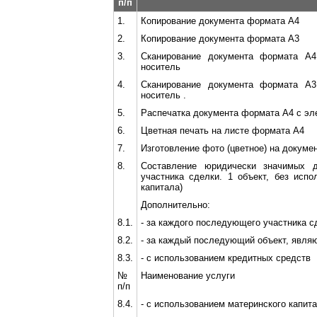
п/п
1.
Копирование документа формата А4
2.
Копирование документа формата А3
3.
Сканирование документа формата А4
носитель
4.
Сканирование документа формата А3
носитель .
5.
Распечатка документа формата А4 с эл
6.
Цветная печать на листе формата А4
7.
Изготовление фото (цветное) на докумен
8.
Составление юридически значимых 
участника сделки. 1 объект, без испо
капитала)
Дополнительно:
8.1.
- за каждого последующего участника с
8.2.
- за каждый последующий объект, явля
8.3.
- с использованием кредитных средств
№
Наименование услуги
п/п
8.4.
- с использованием материнского капит