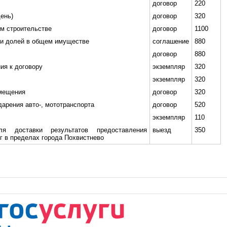
договор
220
день)
договор
320
ом строительстве
договор
1100
ии долей в общем имуществе
соглашение
880
договор
880
ия к договору
экземпляр
320
экземпляр
320
омещения
договор
320
дарения авто-, мототранспорта
договор
520
экземпляр
110
я доставки результатов предоставления
выезд
350
г в пределах города Похвистнево