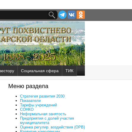
вестору
Социальная сфера
ТИК
Меню раздела
Стратегия развития 2030
Показатели
Тарифы учреждений
СОНКО
Неформальная занятость
Предприятия с долей участия
муниципалитета
Оценка регулир. воздействия (ОРВ)
Развитие конкуренции