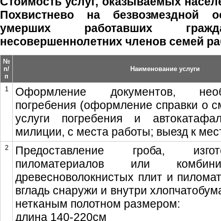
Стоимость услуг, оказываемых насел
Похвистнево на безвозмездной о
умерших работавших гра
несовершеннолетних членов семей р
№
п/
Наименование услуги
п
1
Оформление документов, нео
погребения (оформление справки о см
услуги погребения и автокатафа
милиции, с места работы; выезд к мес
2
Предоставление гроба, изго
пиломатериалов или комбини
древесноволокнистых плит и пиломат
вгладь снаружи и внутри хлопчатобум
нетканым полотном размером:
длина 140-220см