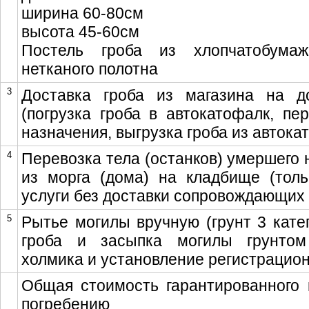
ширина 60-80см
высота 45-60см
Постель гроба из хлопчатобума
нетканого полотна
3
Доставка гроба из магазина на 
(погрузка гроба в автокатофалк, пе
назначения, выгрузка гроба из автока
4
Перевозка тела (останков) умершего 
из морга (дома) на кладбище (толь
услуги без доставки сопровождающих 
5
Рытье могилы вручную (грунт 3 катег
гроба и засыпка могилы грунтом
холмика и установление регистрацио
Общая стоимость гарантированного 
погребению