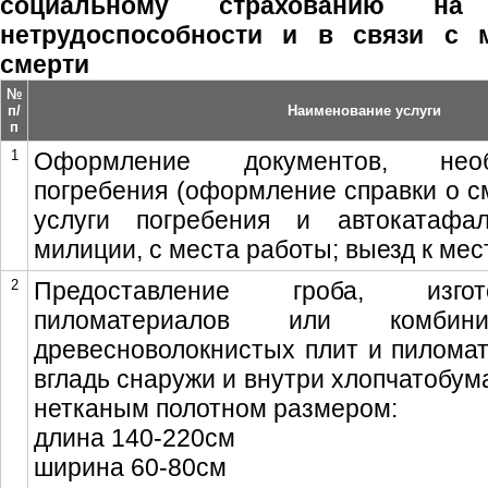
социальному страхованию на
нетрудоспособности и в связи с 
смерти
№
п/
Наименование услуги
п
1
Оформление документов, нео
погребения (оформление справки о см
услуги погребения и автокатафа
милиции, с места работы; выезд к мес
2
Предоставление гроба, изго
пиломатериалов или комбини
древесноволокнистых плит и пиломат
вгладь снаружи и внутри хлопчатобум
нетканым полотном размером:
длина 140-220см
ширина 60-80см