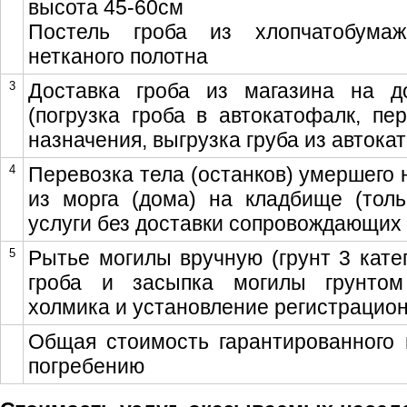
высота 45-60см
Постель гроба из хлопчатобума
нетканого полотна
3
Доставка гроба из магазина на 
(погрузка гроба в автокатофалк, пе
назначения, выгрузка груба из автока
4
Перевозка тела (останков) умершего 
из морга (дома) на кладбище (толь
услуги без доставки сопровождающих 
5
Рытье могилы вручную (грунт 3 катег
гроба и засыпка могилы грунтом
холмика и установление регистрацио
Общая стоимость гарантированного 
погребению