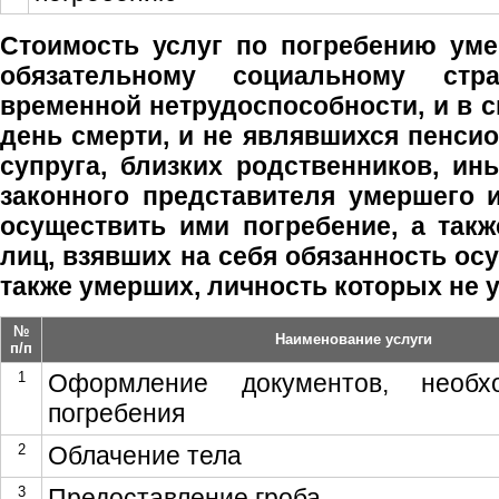
Стоимость услуг по погребению ум
обязательному социальному стр
временной нетрудоспособности, и в с
день смерти, и не являвшихся пенсио
супруга, близких родственников, ин
законного представителя умершего 
осуществить ими погребение, а такж
лиц, взявших на себя обязанность ос
также умерших, личность которых не у
№
Наименование услуги
п/п
1
Оформление документов, необх
погребения
2
Облачение тела
3
Предоставление гроба