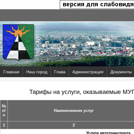
Главная
Наш город
Глава
Администрация
Документы
Тарифы на услуги, оказываемые МУП
№
п/
Наименование услуг
п
1
2
Услуги автотранспорта