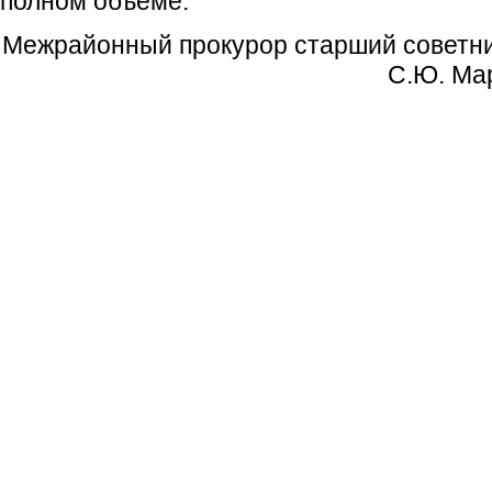
полном объеме.
Межрайонный прокурор старши
С.Ю. Марке